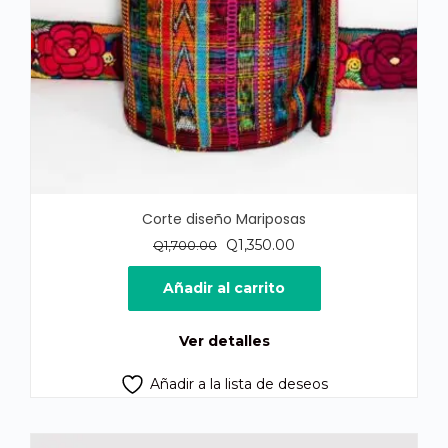
Corte diseño Mariposas
El
El
Q
1,350.00
Q
1,700.00
precio
precio
original
actual
Añadir al carrito
era:
es:
Q1,700.00.
Q1,350.00.
Ver detalles
Añadir a la lista de deseos