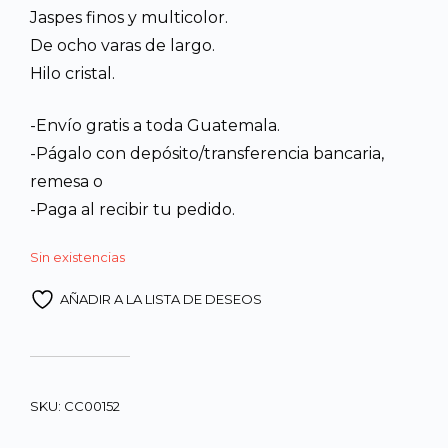
Jaspes finos y multicolor.
era:
es:
De ocho varas de largo.
Hilo cristal.
Q1,900.00.
Q1,68
-Envío gratis a toda Guatemala.
-Págalo con depósito/transferencia bancaria,
remesa o
-Paga al recibir tu pedido.
Sin existencias
AÑADIR A LA LISTA DE DESEOS
SKU:
CC00152