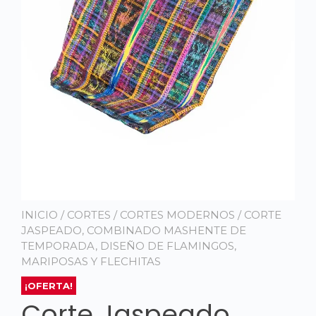
INICIO
/
CORTES
/
CORTES MODERNOS
/ CORTE
JASPEADO, COMBINADO MASHENTE DE
TEMPORADA, DISEÑO DE FLAMINGOS,
MARIPOSAS Y FLECHITAS
¡OFERTA!
Corte Jaspeado,