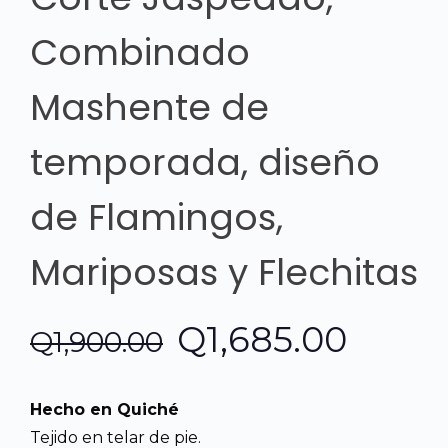
Combinado
Mashente de
temporada, diseño
de Flamingos,
Mariposas y Flechitas
El
El
Q
1,685.00
Q
1,900.00
precio
preci
Hecho en Quiché
original
actua
Tejido en telar de pie.