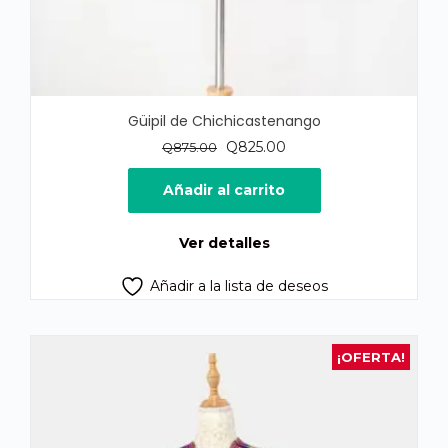
Güipil de Chichicastenango
El
El
Q
825.00
Q
875.00
precio
precio
original
actual
Añadir al carrito
era:
es:
Q875.00.
Q825.00.
Ver detalles
Añadir a la lista de deseos
¡OFERTA!