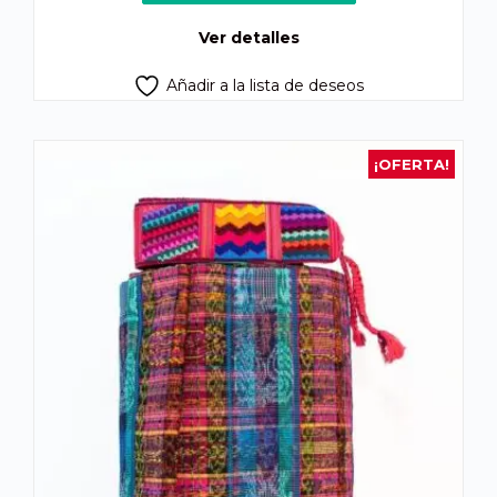
era:
es:
Q875.00.
Q825.00.
Ver detalles
Añadir a la lista de deseos
¡OFERTA!