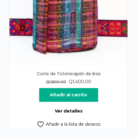
Corte de Totonicapán de liras
El
El
Q
1,400.00
Q
1,800.00
precio
precio
original
actual
Añadir al carrito
era:
es:
Q1,800.00.
Q1,400.00.
Ver detalles
Añadir a la lista de deseos