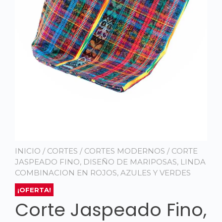
INICIO
/
CORTES
/
CORTES MODERNOS
/ CORTE
JASPEADO FINO, DISEÑO DE MARIPOSAS, LINDA
COMBINACION EN ROJOS, AZULES Y VERDES
¡OFERTA!
Corte Jaspeado Fino,