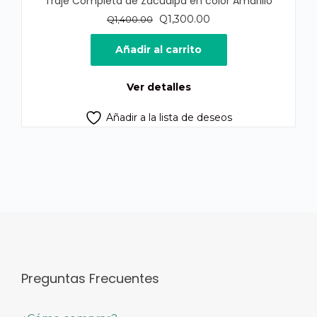
Traje Completa de Zacualpa en color Amarillo
El
El
Q
1,300.00
Q
1,400.00
precio
precio
original
actual
Añadir al carrito
era:
es:
Q1,400.00.
Q1,300.00.
Ver detalles
Añadir a la lista de deseos
Preguntas Frecuentes