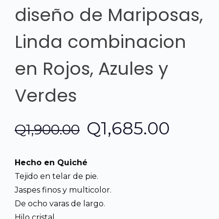
diseño de Mariposas,
Linda combinacion
en Rojos, Azules y
Verdes
El
El
Q
1,685.00
Q
1,900.00
precio
preci
Hecho en Quiché
original
actua
Tejido en telar de pie.
Jaspes finos y multicolor.
era:
es:
De ocho varas de largo.
Hilo cristal.