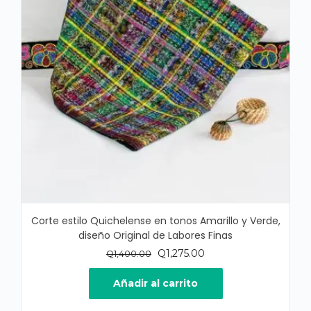
Corte estilo Quichelense en tonos Amarillo y Verde,
diseño Original de Labores Finas
El
El
Q
1,275.00
Q
1,400.00
precio
precio
original
actual
Añadir al carrito
era:
es:
Q1,400.00.
Q1,275.00.