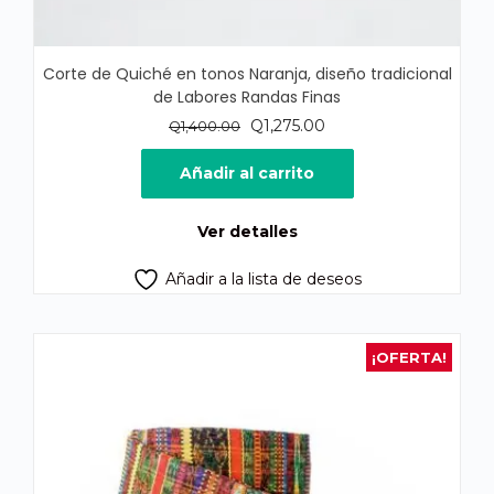
Corte de Quiché en tonos Naranja, diseño tradicional
de Labores Randas Finas
El
El
Q
1,275.00
Q
1,400.00
precio
precio
original
actual
Añadir al carrito
era:
es:
Q1,400.00.
Q1,275.00.
Ver detalles
Añadir a la lista de deseos
¡OFERTA!