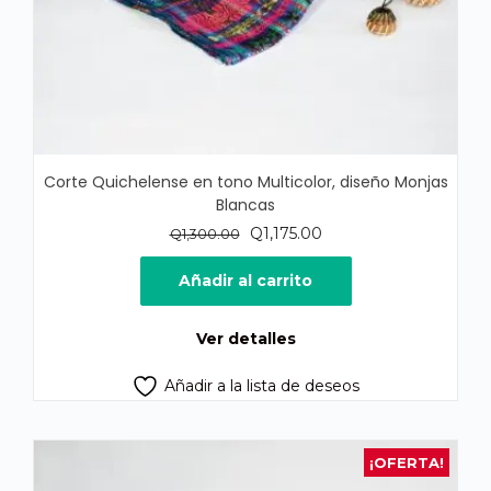
Corte Quichelense en tono Multicolor, diseño Monjas
Blancas
El
El
Q
1,175.00
Q
1,300.00
precio
precio
original
actual
Añadir al carrito
era:
es:
Q1,300.00.
Q1,175.00.
Ver detalles
Añadir a la lista de deseos
¡OFERTA!