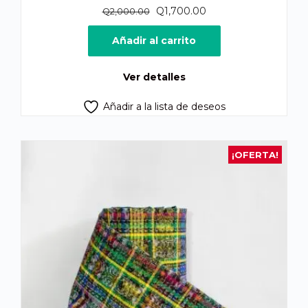
El
El
Q
1,700.00
Q
2,000.00
precio
precio
original
actual
Añadir al carrito
era:
es:
Q2,000.00.
Q1,700.00.
Ver detalles
Añadir a la lista de deseos
¡OFERTA!