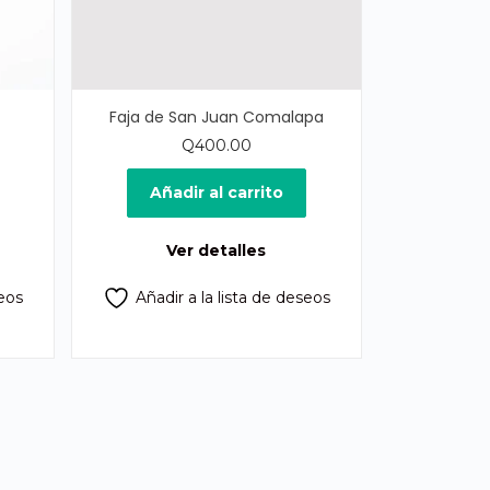
Faja de San Juan Comalapa
Q
400.00
cio
ual
Añadir al carrito
0.00.
Ver detalles
seos
Añadir a la lista de deseos