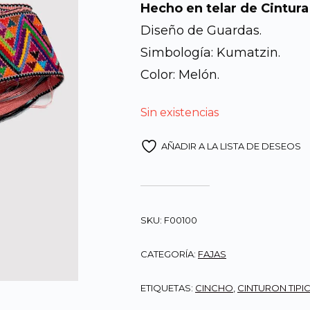
Hecho en telar de Cintura
origin
Diseño de Guardas.
Simbología: Kumatzin.
era:
Color: Melón.
Q600.
Sin existencias
AÑADIR A LA LISTA DE DESEOS
SKU:
F00100
CATEGORÍA:
FAJAS
ETIQUETAS:
CINCHO
,
CINTURON TIPI