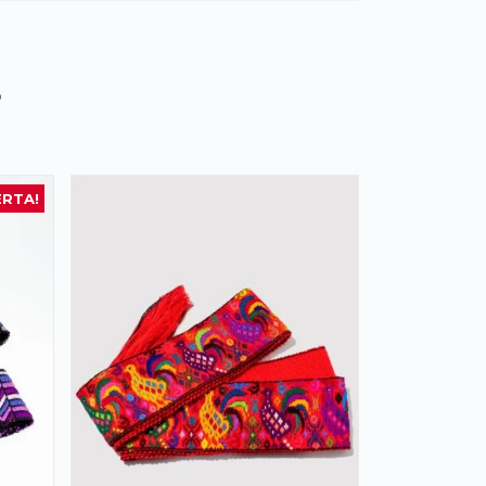
s
ERTA!