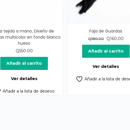
ja tejida a mano, Diseño de
Faja de Guardas
as multicolor en fondo blanco
El
El
Q
160.00
Q
180.00
hueso
precio
pre
original
act
Q
550.00
Añadir al carrito
era:
es:
Q180.00.
Q16
Añadir al carrito
Ver detalles
Ver detalles
Añadir a la lista de de
Añadir a la lista de deseos