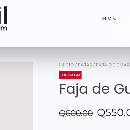
INICIO
INICIO
/
FAJAS
/ FAJA DE GUA
¡OFERTA!
Faja de G
El
Q
550.
Q
600.00
precio