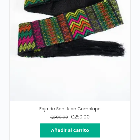
Faja de San Juan Comalapa
El
El
Q
250.00
Q
300.00
precio
precio
original
actual
Añadir al carrito
era:
es: