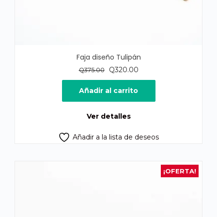
Faja diseño Tulipán
El
El
Q
320.00
Q
375.00
precio
precio
original
actual
Añadir al carrito
era:
es:
Q375.00.
Q320.00.
Ver detalles
Añadir a la lista de deseos
¡OFERTA!