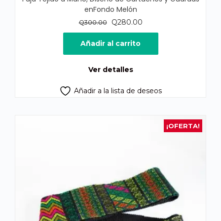
enFondo Melón
El
El
Q
280.00
Q
300.00
precio
precio
original
actual
Añadir al carrito
era:
es:
Q300.00.
Q280.00.
Ver detalles
Añadir a la lista de deseos
¡OFERTA!