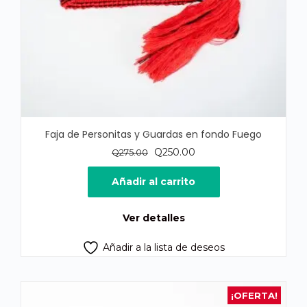
Faja de Personitas y Guardas en fondo Fuego
El
El
Q
250.00
Q
275.00
precio
precio
original
actual
Añadir al carrito
era:
es:
Q275.00.
Q250.00.
Ver detalles
Añadir a la lista de deseos
¡OFERTA!