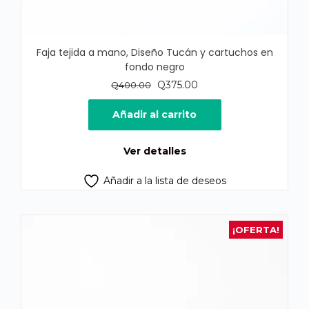
Faja tejida a mano, Diseño Tucán y cartuchos en
fondo negro
El
El
Q
375.00
Q
400.00
precio
precio
original
actual
Añadir al carrito
era:
es:
Q400.00.
Q375.00.
Ver detalles
Añadir a la lista de deseos
¡OFERTA!