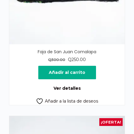
Faja de San Juan Comalapa
El
El
Q
250.00
Q
300.00
precio
precio
original
actual
Añadir al carrito
era:
es:
Q300.00.
Q250.00.
Ver detalles
Añadir a la lista de deseos
¡OFERTA!