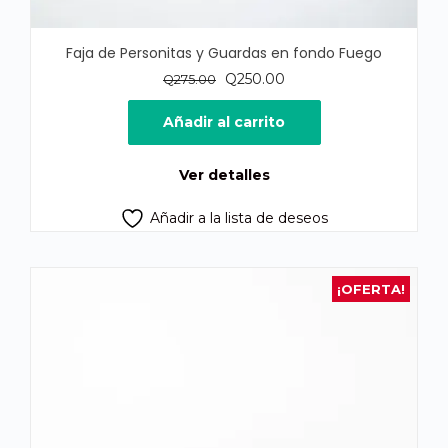
Faja de Personitas y Guardas en fondo Fuego
El
El
Q
250.00
Q
275.00
precio
precio
original
actual
Añadir al carrito
era:
es:
Q275.00.
Q250.00.
Ver detalles
Añadir a la lista de deseos
¡OFERTA!