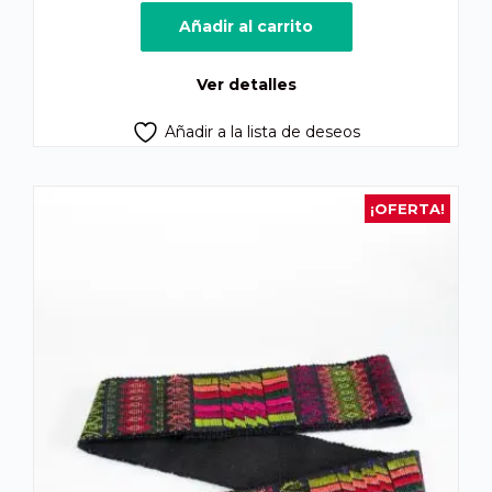
precio
precio
original
actual
Añadir al carrito
era:
es:
Q400.00.
Q375.00.
Ver detalles
Añadir a la lista de deseos
¡OFERTA!