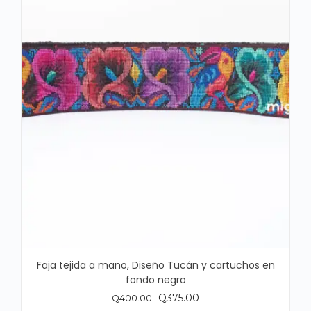
Faja tejida a mano, Diseño Tucán y cartuchos en
fondo negro
El
El
Q
375.00
Q
400.00