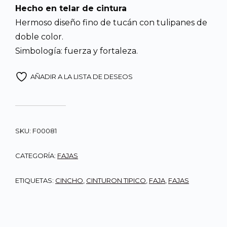
Hecho en telar de cintura
Hermoso diseño fino de tucán con tulipanes de
doble color.
Simbología: fuerza y fortaleza.
AÑADIR A LA LISTA DE DESEOS
SKU:
F00081
CATEGORÍA:
FAJAS
ETIQUETAS:
CINCHO
,
CINTURON TIPICO
,
FAJA
,
FAJAS