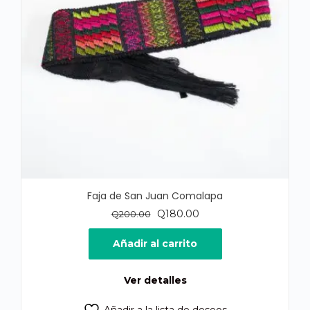
Faja de San Juan Comalapa
El
El
Q
180.00
Q
200.00
precio
precio
original
actual
Añadir al carrito
era:
es:
Q200.00.
Q180.00.
Ver detalles
Añadir a la lista de deseos