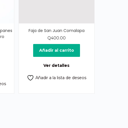
lipanes
Faja de San Juan Comalapa
gro
Q
400.00
ecio
Añadir al carrito
ual
Ver detalles
75.00.
Añadir a la lista de deseos
seos