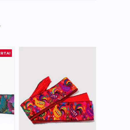
s
ERTA!