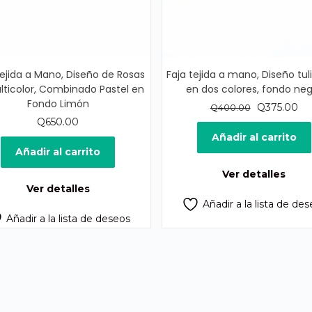
Tejida a Mano, Diseño de Rosas
Faja tejida a mano, Diseño tu
lticolor, Combinado Pastel en
en dos colores, fondo ne
Fondo Limón
El
El
Q
375.00
Q
400.00
precio
pr
Q
650.00
original
act
Añadir al carrito
era:
es:
Añadir al carrito
Q400.00.
Q3
Ver detalles
Ver detalles
Añadir a la lista de de
Añadir a la lista de deseos