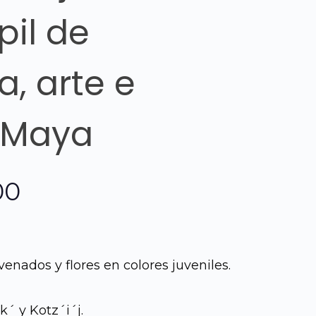
pil de
, arte e
 Maya
El
00
precio
al
actual
enados y flores en colores juveniles.
es:
´ y Kotz´i´j.