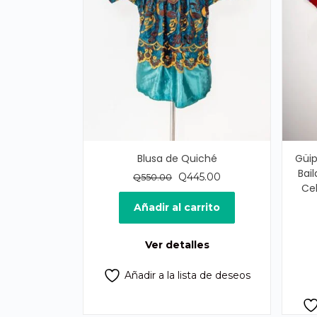
Blusa de Quiché
Güip
Bai
El
El
Q
445.00
Q
550.00
Cel
precio
precio
original
actual
Añadir al carrito
era:
es:
Q550.00.
Q445.00.
Ver detalles
Añadir a la lista de deseos