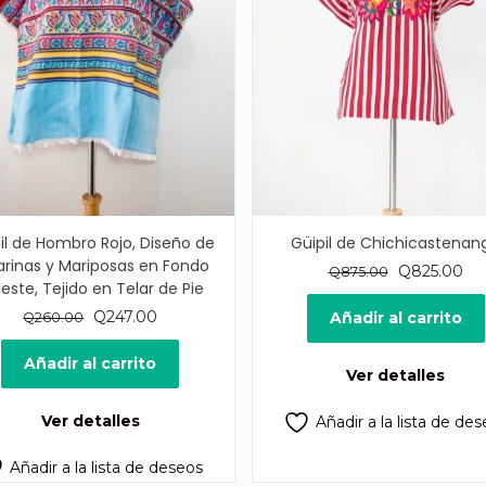
il de Hombro Rojo, Diseño de
Güipil de Chichicastenan
larinas y Mariposas en Fondo
El
El
Q
825.00
Q
875.00
este, Tejido en Telar de Pie
precio
pre
El
El
original
act
Q
247.00
Añadir al carrito
Q
260.00
precio
precio
era:
es:
original
actual
Q875.00.
Q8
Añadir al carrito
Ver detalles
era:
es:
Q260.00.
Q247.00.
Ver detalles
Añadir a la lista de de
Añadir a la lista de deseos