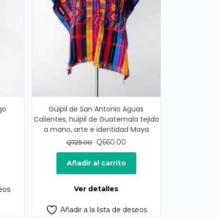
go
Güipil de San Antonio Aguas
Calientes, huipil de Guatemala tejido
a mano, arte e identidad Maya
cio
ual
El
El
Q
660.00
Q
725.00
precio
precio
25.00.
original
actual
Añadir al carrito
era:
es:
Q725.00.
Q660.00.
Ver detalles
seos
Añadir a la lista de deseos