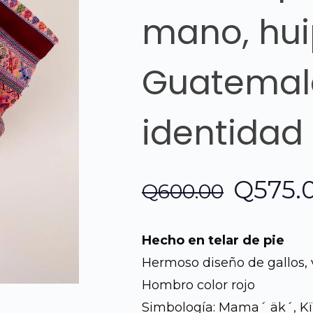
mano, hui
Guatemala
identidad
El
Q
575.
Q
600.00
precio
Hecho en telar de pie
origin
Hermoso diseño de gallos, v
Hombro color rojo
era:
Simbología: Mama´ äk´, Kïk