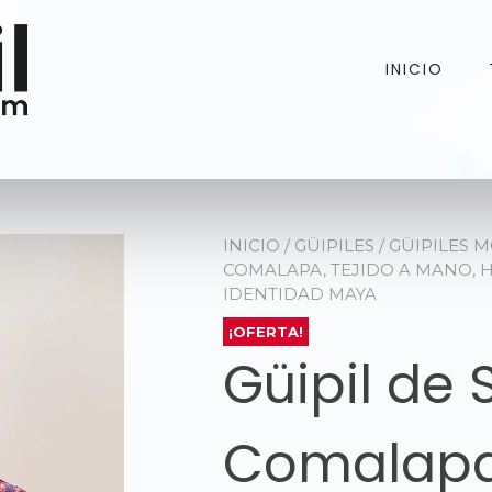
INICIO
INICIO
/
GÜIPILES
/
GÜIPILES 
COMALAPA, TEJIDO A MANO, H
IDENTIDAD MAYA
¡OFERTA!
Güipil de
Comalapa,