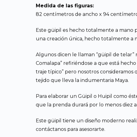
Medida de las figuras:
82 centímetros de ancho x 94 centímetro
Este güipil es hecho totalmente a mano p
una creación única, hecho totalmente a m
Algunos dicen le llaman “güipil de telar” 
Comalapa” refiriéndose a que está hecho
traje típico” pero nosotros consideramos 
tejido que lleva la indumentaria Maya.
Para elaborar un Güipil o Huipil como éste
que la prenda durará por lo menos diez año
Este güipil tiene un diseño moderno real
contáctanos para asesorarte.