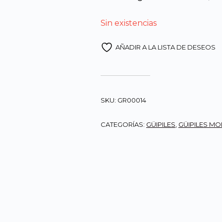
Q600.
Sin existencias
AÑADIR A LA LISTA DE DESEOS
SKU:
GR00014
CATEGORÍAS:
GÜIPILES
,
GÜIPILES M