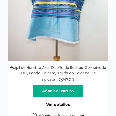
Güipil de Hombro Azul, Diseño de Rositas, Combinado
Azul, Fondo Celeste, Tejido en Telar de Pie
El
El
Q
247.00
Q
260.00
precio
precio
original
actual
Añadir al carrito
era:
es:
Q260.00.
Q247.00.
Ver detalles
Añadir a la lista de deseos