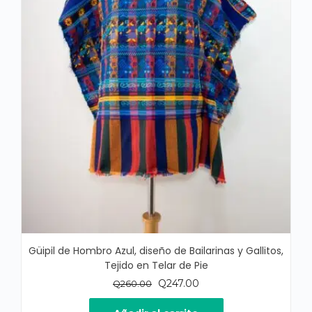
Güipil de Hombro Azul, diseño de Bailarinas y Gallitos,
Tejido en Telar de Pie
El
El
Q
247.00
Q
260.00
precio
precio
original
actual