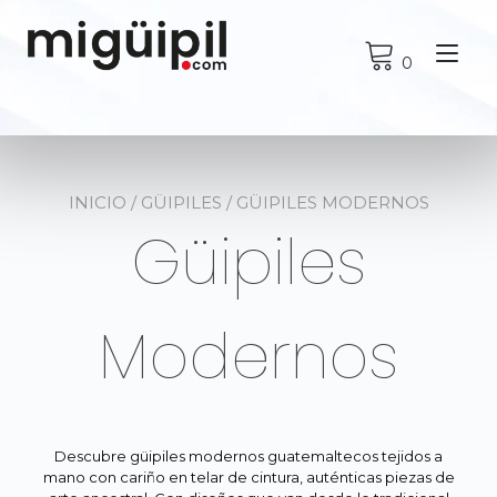
Ir
al
Alt
contenido
0
nav
INICIO
/
GÜIPILES
/ GÜIPILES MODERNOS
Güipiles
Modernos
Descubre güipiles modernos guatemaltecos tejidos a
mano con cariño en telar de cintura, auténticas piezas de