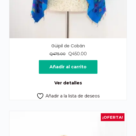
Güipil de Cobán
El
El
Q
450.00
Q
475.00
precio
precio
original
actual
Añadir al carrito
era:
es:
Q475.00.
Q450.00.
Ver detalles
Añadir a la lista de deseos
¡OFERTA!