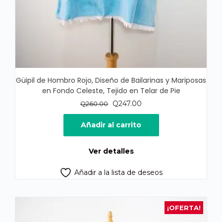
Güipil de Hombro Rojo, Diseño de Bailarinas y Mariposas
en Fondo Celeste, Tejido en Telar de Pie
El
El
Q
247.00
Q
260.00
precio
precio
original
actual
Añadir al carrito
era:
es:
Q260.00.
Q247.00.
Ver detalles
Añadir a la lista de deseos
¡OFERTA!