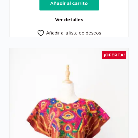
original
actual
Añadir al carrito
era:
es:
Q875.00.
Q825.00.
Ver detalles
Añadir a la lista de deseos
¡OFERTA!