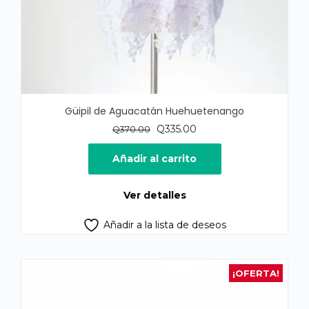
Güipil de Aguacatán Huehuetenango
El
El
Q
335.00
Q
370.00
precio
precio
original
actual
Añadir al carrito
era:
es:
Q370.00.
Q335.00.
Ver detalles
Añadir a la lista de deseos
¡OFERTA!