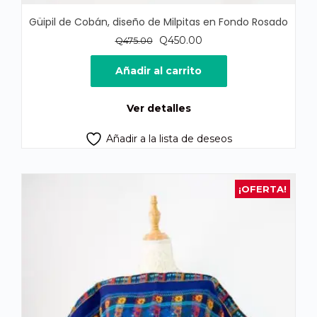
Güipil de Cobán, diseño de Milpitas en Fondo Rosado
El
El
Q
450.00
Q
475.00
precio
precio
original
actual
Añadir al carrito
era:
es:
Q475.00.
Q450.00.
Ver detalles
Añadir a la lista de deseos
¡OFERTA!