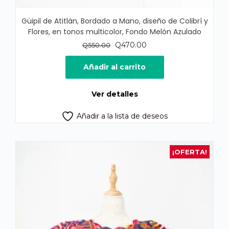
Güipil de Atitlán, Bordado a Mano, diseño de Colibrí y
Flores, en tonos multicolor, Fondo Melón Azulado
El
El
Q
470.00
Q
550.00
precio
precio
original
actual
Añadir al carrito
era:
es:
Q550.00.
Q470.00.
Ver detalles
Añadir a la lista de deseos
¡OFERTA!