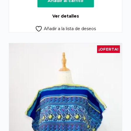
Añadir al carrito
era:
es:
Q260.00.
Q247.00.
Ver detalles
Añadir a la lista de deseos
¡OFERTA!