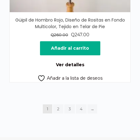
Güipil de Hombro Rojo, Diseño de Rositas en Fondo
Multicolor, Tejido en Telar de Pie
El
El
Q
247.00
Q
260.00
precio
precio
original
actual
Añadir al carrito
era:
es:
Q260.00.
Q247.00.
Ver detalles
Añadir a la lista de deseos
1
2
3
4
→