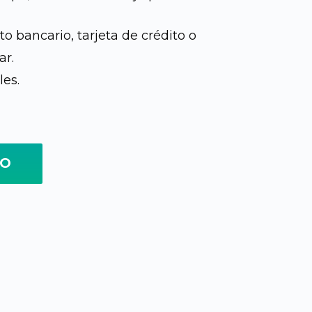
0.
Q247.00.
o bancario, tarjeta de crédito o
ar.
les.
TO