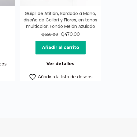
Güipil de Atitlán, Bordado a Mano,
diseño de Colibrí y Flores, en tonos
multicolor, Fondo Melón Azulado
cio
ual
El
El
Q
470.00
Q
550.00
precio
precio
5.00.
original
actual
Añadir al carrito
era:
es:
Q550.00.
Q470.00.
Ver detalles
seos
Añadir a la lista de deseos