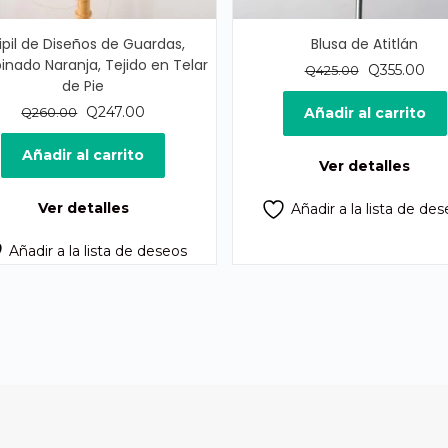
ipil de Diseños de Guardas,
Blusa de Atitlán
nado Naranja, Tejido en Telar
El
El
Q
355.00
Q
425.00
de Pie
precio
pre
El
El
original
act
Q
247.00
Añadir al carrito
Q
260.00
precio
precio
era:
es:
original
actual
Q425.00.
Q35
Añadir al carrito
Ver detalles
era:
es:
Q260.00.
Q247.00.
Ver detalles
Añadir a la lista de de
Añadir a la lista de deseos