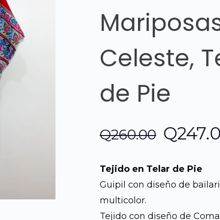
Mariposas
Celeste, T
de Pie
El
Q
247.
Q
260.00
precio
Tejido en Telar de Pie
origina
Guipil con diseño de baila
multicolor.
era:
Tejido con diseño de Comal