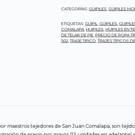
CATEGORÍAS:
GÜIPILES
,
GÜIPILES M
ETIQUETAS:
GÜIPIL
,
GÜIPILES
,
GUIPIL
COMALAPA
,
HUIPILES
,
HUIPILES EN TE
DE TELAR DE PIE
,
PRECIO DE ROPA T
502
,
TRAJE TIPICO
,
TRAJES TÍPICOS 
or maestros tejedores de San Juan Comalapa, son tejido
nformación de precio por mayor (12 unidades en adelante) 