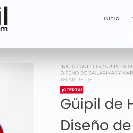
INICIO
INICIO
/
GÜIPILES
/
GÜIPILES 
DISEÑO DE BAILARINAS Y MAR
TELAR DE PIE
¡OFERTA!
Güipil de
Diseño de 