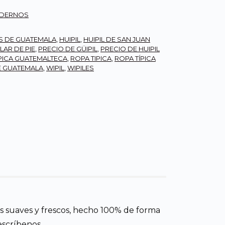
ODERNOS
ES DE GUATEMALA
,
HUIPIL
,
HUIPIL DE SAN JUAN
LAR DE PIE
,
PRECIO DE GÜIPIL
,
PRECIO DE HUIPIL
ÍPICA GUATEMALTECA
,
ROPA TIPICA
,
ROPA TÍPICA
DE GUATEMALA
,
WIPIL
,
WIPILES
s suaves y frescos, hecho 100% de forma
escríbenos.