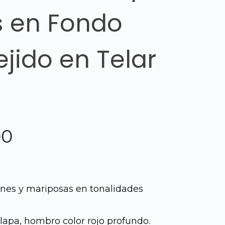
 en Fondo
ejido en Telar
El
00
precio
l
actual
rines y mariposas en tonalidades
es:
apa, hombro color rojo profundo.