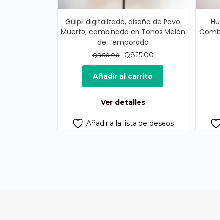
Güipil digitalizado, diseño de Pavo
Hu
Muerto, combinado en Tonos Melón
Combi
de Temporada
El
El
Q
825.00
Q
950.00
precio
precio
original
actual
Añadir al carrito
era:
es:
Q950.00.
Q825.00.
Ver detalles
Añadir a la lista de deseos