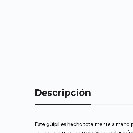
Descripción
Este güipil es hecho totalmente a mano p
artesanal, en telar de pie. Si necesitas i