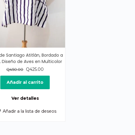
 de Santiago Atitlán, Bordado a
 Diseño de Aves en Multicolor
El
El
Q
425.00
Q
450.00
precio
precio
original
actual
Añadir al carrito
era:
es:
Q450.00.
Q425.00.
Ver detalles
Añadir a la lista de deseos