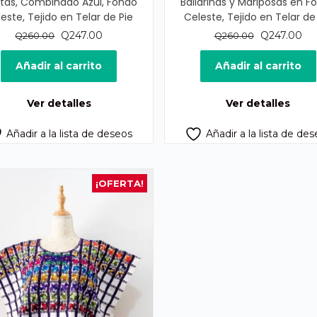
itas, Combinado Azul, Fondo
Bailarinas y Mariposas en F
este, Tejido en Telar de Pie
Celeste, Tejido en Telar de
El
El
El
El
Q
247.00
Q
247.00
Q
260.00
Q
260.00
precio
precio
precio
pre
original
actual
original
act
Añadir al carrito
Añadir al carrito
era:
es:
era:
es:
Q260.00.
Q247.00.
Q260.00.
Q2
Ver detalles
Ver detalles
Añadir a la lista de deseos
Añadir a la lista de de
¡OFERTA!