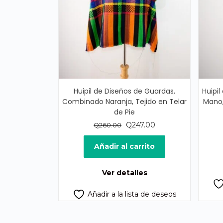
Huipil de Diseños de Guardas,
Huipil
Combinado Naranja, Tejido en Telar
Mano,
de Pie
El
El
Q
247.00
Q
260.00
precio
precio
original
actual
Añadir al carrito
era:
es:
Q260.00.
Q247.00.
Ver detalles
Añadir a la lista de deseos