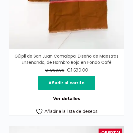
Güipil de San Juan Comalapa, Diseño de Maestras
Enseñando, de Hombro Rojo en Fondo Café
El
El
Q
1,690.00
Q
1,900.00
precio
precio
original
actual
Añadir al carrito
era:
es:
Q1,900.00.
Q1,690.00.
Ver detalles
Añadir a la lista de deseos
¡OFERTA!