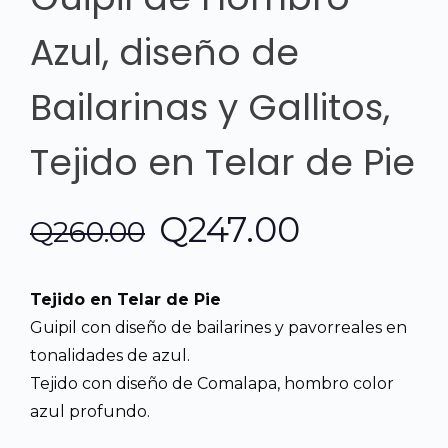
Azul, diseño de
Bailarinas y Gallitos,
Tejido en Telar de Pie
El
El
Q
247.00
Q
260.00
precio
precio
Tejido en Telar de Pie
original
actual
Guipil con diseño de bailarines y pavorreales en
tonalidades de azul.
era:
es:
Tejido con diseño de Comalapa, hombro color
azul profundo.
Q260.00.
Q247.00.