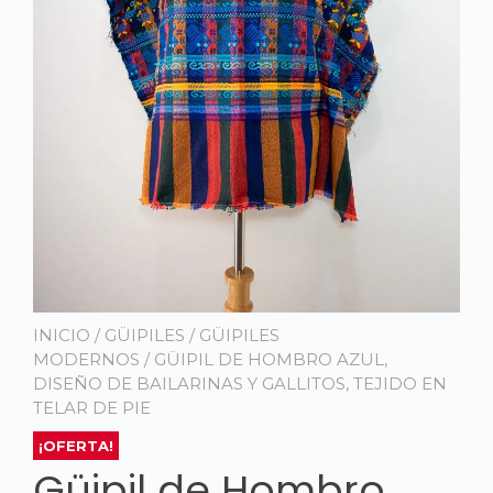
INICIO
/
GÜIPILES
/
GÜIPILES
MODERNOS
/ GÜIPIL DE HOMBRO AZUL,
DISEÑO DE BAILARINAS Y GALLITOS, TEJIDO EN
TELAR DE PIE
¡OFERTA!
Güipil de Hombro