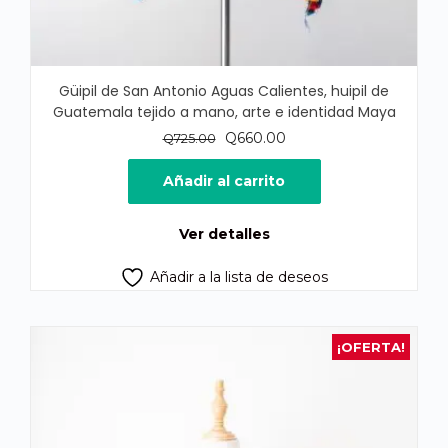
Güipil de San Antonio Aguas Calientes, huipil de
Guatemala tejido a mano, arte e identidad Maya
El
El
Q
660.00
Q
725.00
precio
precio
original
actual
Añadir al carrito
era:
es:
Q725.00.
Q660.00.
Ver detalles
Añadir a la lista de deseos
¡OFERTA!