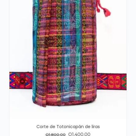
Corte de Totonicapán de liras
El
El
Q
1,400.00
Q
1,800.00