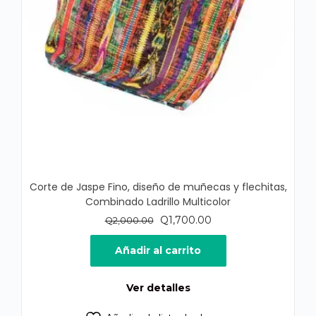
Corte de Jaspe Fino, diseño de muñecas y flechitas,
Combinado Ladrillo Multicolor
El
El
Q
1,700.00
Q
2,000.00
precio
precio
original
actual
Añadir al carrito
era:
es:
Q2,000.00.
Q1,700.00.
Ver detalles