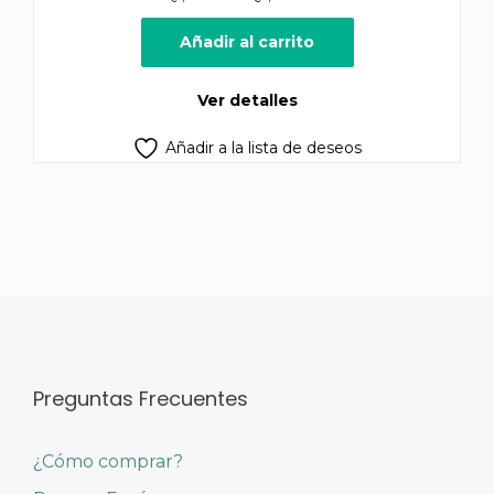
precio
precio
original
actual
Añadir al carrito
era:
es:
Q1,800.00.
Q1,400.00.
Ver detalles
Añadir a la lista de deseos
Preguntas Frecuentes
¿Cómo comprar?