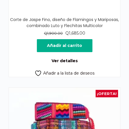
Corte de Jaspe Fino, diseño de Flamingos y Mariposas,
combinado Luto y Flechitas Multicolor
El
El
Q
1,685.00
Q
1,900.00
precio
precio
original
actual
Añadir al carrito
era:
es:
Q1,900.00.
Q1,685.00.
Ver detalles
Añadir a la lista de deseos
¡OFERTA!