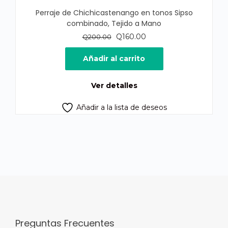
Perraje de Chichicastenango en tonos Sipso
combinado, Tejido a Mano
El
El
Q
160.00
Q
200.00
precio
precio
original
actual
Añadir al carrito
era:
es:
Q200.00.
Q160.00.
Ver detalles
Añadir a la lista de deseos
Preguntas Frecuentes