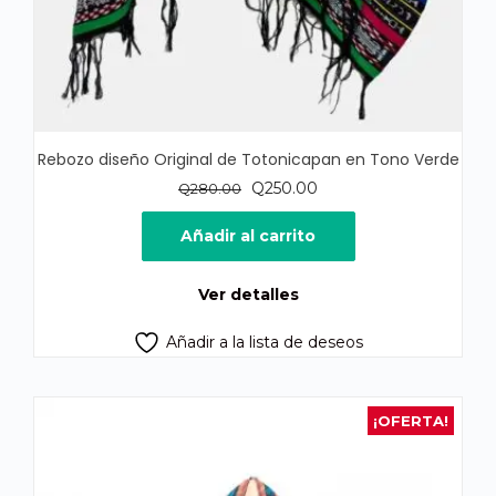
Rebozo diseño Original de Totonicapan en Tono Verde
El
El
Q
250.00
Q
280.00
precio
precio
original
actual
Añadir al carrito
era:
es:
Q280.00.
Q250.00.
Ver detalles
Añadir a la lista de deseos
¡OFERTA!