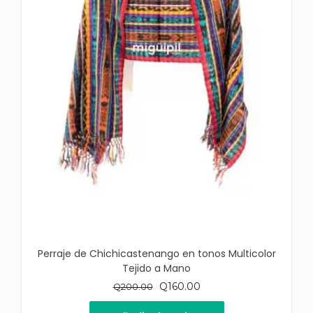
Perraje de Chichicastenango en tonos Multicolor
Tejido a Mano
El
El
Q
160.00
Q
200.00
precio
precio