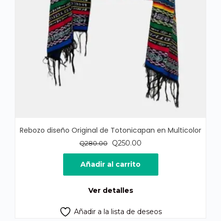
Rebozo diseño Original de Totonicapan en Multicolor
El
El
Q
250.00
Q
280.00
precio
precio
original
actual
Añadir al carrito
era:
es:
Q280.00.
Q250.00.
Ver detalles
Añadir a la lista de deseos