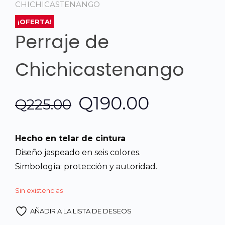
CHICHICASTENANGO
¡OFERTA!
Perraje de
Chichicastenango
El
El
Q
190.00
Q
225.00
precio
precio
Hecho en telar de cintura
original
actual
Diseño jaspeado en seis colores.
Simbología: protección y autoridad.
era:
es:
Sin existencias
Q225.00.
Q190.00.
AÑADIR A LA LISTA DE DESEOS