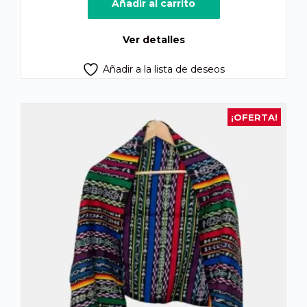
original
actual
Añadir al carrito
era:
es:
Q200.00.
Q160.00.
Ver detalles
Añadir a la lista de deseos
¡OFERTA!