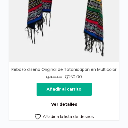
Rebozo diseño Original de Totonicapan en Multicolor
El
El
Q
250.00
Q
280.00
precio
precio
original
actual
Añadir al carrito
era:
es:
Q280.00.
Q250.00.
Ver detalles
Añadir a la lista de deseos