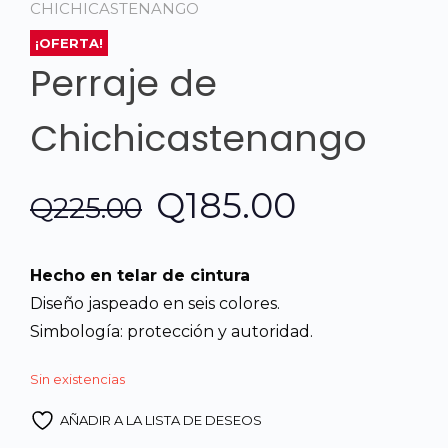
CHICHICASTENANGO
¡OFERTA!
Perraje de
Chichicastenango
El
El
Q
185.00
Q
225.00
precio
precio
Hecho en telar de cintura
original
actual
Diseño jaspeado en seis colores.
Simbología: protección y autoridad.
era:
es:
Sin existencias
Q225.00.
Q185.00.
AÑADIR A LA LISTA DE DESEOS