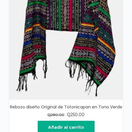
Rebozo diseño Original de Totonicapan en Tono Verde
El
El
Q
250.00
Q
280.00
precio
precio
original
actual
Añadir al carrito