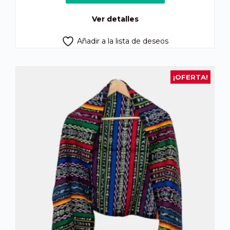
era:
es:
Q280.00.
Q250.00.
Ver detalles
Añadir a la lista de deseos
¡OFERTA!