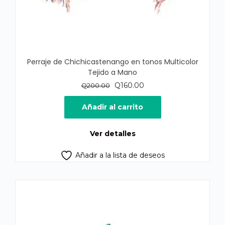
Perraje de Chichicastenango en tonos Multicolor
Tejido a Mano
El
El
Q
160.00
Q
200.00
precio
precio
original
actual
Añadir al carrito
era:
es:
Q200.00.
Q160.00.
Ver detalles
Añadir a la lista de deseos