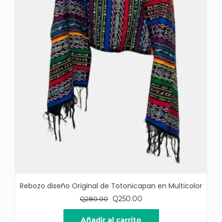
Rebozo diseño Original de Totonicapan en Multicolor
El
El
Q
250.00
Q
280.00
precio
precio
original
actual
Añadir al carrito