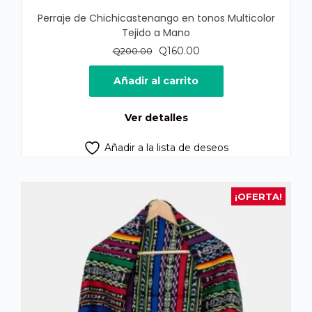
Perraje de Chichicastenango en tonos Multicolor
Tejido a Mano
El
El
Q
160.00
Q
200.00
precio
precio
original
actual
Añadir al carrito
era:
es:
Q200.00.
Q160.00.
Ver detalles
Añadir a la lista de deseos
¡OFERTA!