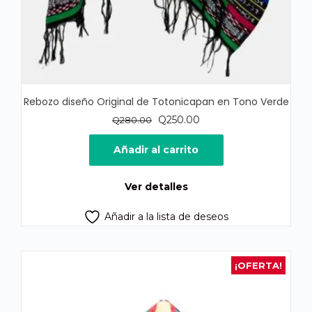
Rebozo diseño Original de Totonicapan en Tono Verde
El
El
Q
250.00
Q
280.00
precio
precio
original
actual
Añadir al carrito
era:
es:
Q280.00.
Q250.00.
Ver detalles
Añadir a la lista de deseos
¡OFERTA!