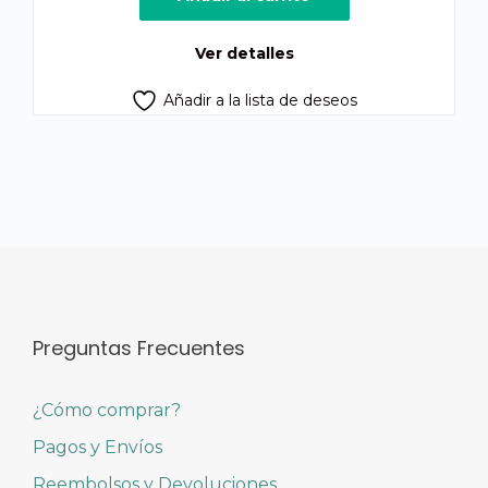
era:
es:
Q280.00.
Q250.00.
Ver detalles
Añadir a la lista de deseos
Preguntas Frecuentes
¿Cómo comprar?
Pagos y Envíos
Reembolsos y Devoluciones