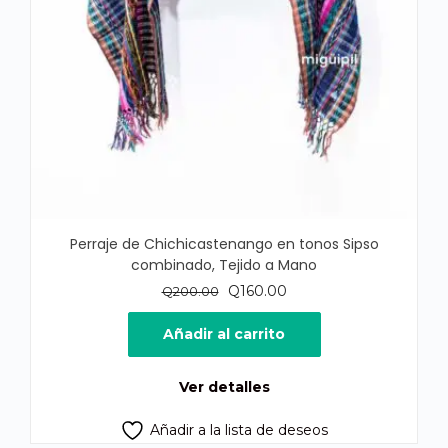
Perraje de Chichicastenango en tonos Sipso
combinado, Tejido a Mano
El
El
Q
160.00
Q
200.00
precio
precio
original
actual
Añadir al carrito
era:
es:
Q200.00.
Q160.00.
Ver detalles
Añadir a la lista de deseos