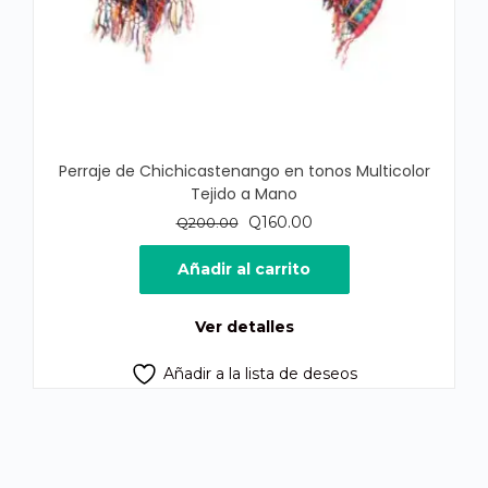
Perraje de Chichicastenango en tonos Multicolor
Tejido a Mano
El
El
Q
160.00
Q
200.00
precio
precio
original
actual
Añadir al carrito
era:
es:
Q200.00.
Q160.00.
Ver detalles
Añadir a la lista de deseos