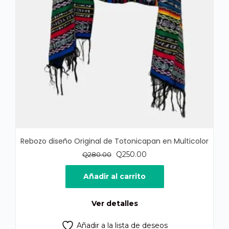
Rebozo diseño Original de Totonicapan en Multicolor
El
El
Q
250.00
Q
280.00
precio
precio
original
actual
Añadir al carrito
era:
es:
Q280.00.
Q250.00.
Ver detalles
Añadir a la lista de deseos