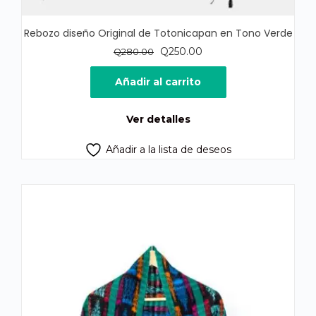
Rebozo diseño Original de Totonicapan en Tono Verde
El
El
Q
250.00
Q
280.00
precio
precio
original
actual
Añadir al carrito
era:
es:
Q280.00.
Q250.00.
Ver detalles
Añadir a la lista de deseos