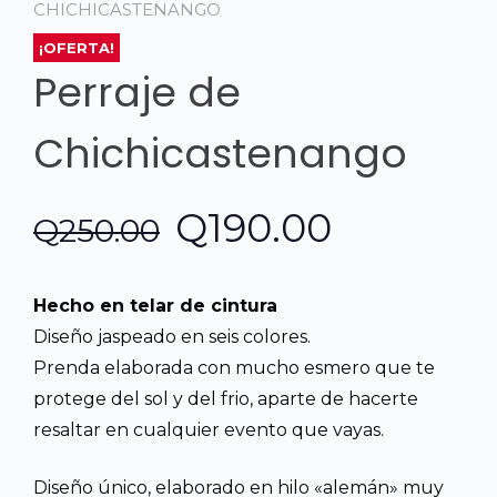
CHICHICASTENANGO
¡OFERTA!
Perraje de
Chichicastenango
El
El
Q
190.00
Q
250.00
precio
precio
Hecho en telar de cintura
original
actual
Diseño jaspeado en seis colores.
Prenda elaborada con mucho esmero que te
era:
es:
protege del sol y del frio, aparte de hacerte
resaltar en cualquier evento que vayas.
Q250.00.
Q190.00.
Diseño único, elaborado en hilo «alemán» muy