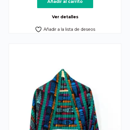
original
actual
Añadir al carrito
era:
es:
Q200.00.
Q160.00.
Ver detalles
Añadir a la lista de deseos