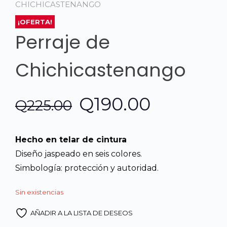
CHICHICASTENANGO
¡OFERTA!
Perraje de
Chichicastenango
El
El
Q
190.00
Q
225.00
precio
precio
Hecho en telar de cintura
original
actual
Diseño jaspeado en seis colores.
Simbología: protección y autoridad.
era:
es:
Sin existencias
Q225.00.
Q190.00.
AÑADIR A LA LISTA DE DESEOS