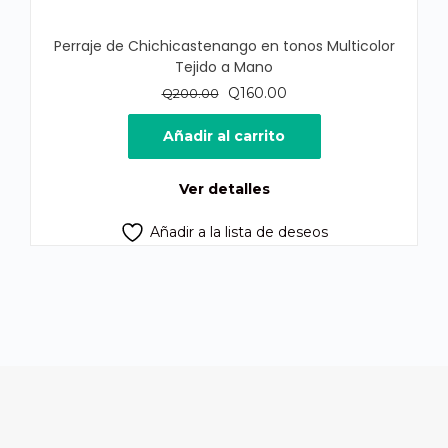
Perraje de Chichicastenango en tonos Multicolor
Tejido a Mano
El
El
Q
160.00
Q
200.00
precio
precio
original
actual
Añadir al carrito
era:
es:
Q200.00.
Q160.00.
Ver detalles
Añadir a la lista de deseos