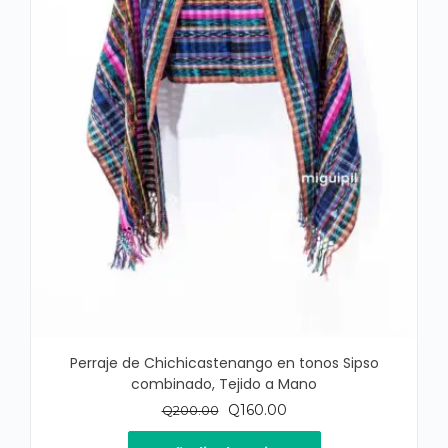
Perraje de Chichicastenango en tonos Sipso
combinado, Tejido a Mano
El
El
Q
160.00
Q
200.00
precio
precio