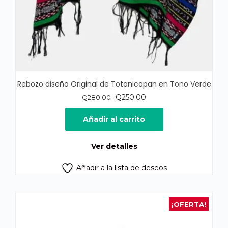
Rebozo diseño Original de Totonicapan en Tono Verde
El
El
Q
250.00
Q
280.00
precio
precio
original
actual
Añadir al carrito
era:
es:
Q280.00.
Q250.00.
Ver detalles
Añadir a la lista de deseos
¡OFERTA!