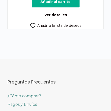
original
actual
Añadir al carrito
era:
es:
Q280.00.
Q250.00.
Ver detalles
Añadir a la lista de deseos
Preguntas Frecuentes
¿Cómo comprar?
Pagos y Envíos