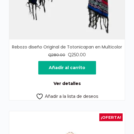
Rebozo diseño Original de Totonicapan en Multicolor
El
El
Q
250.00
Q
280.00
precio
precio
original
actual
Añadir al carrito
era:
es:
Q280.00.
Q250.00.
Ver detalles
Añadir a la lista de deseos
¡OFERTA!