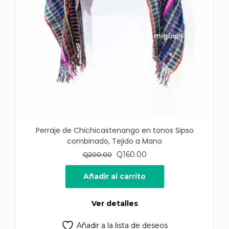
Perraje de Chichicastenango en tonos Sipso
combinado, Tejido a Mano
El
El
Q
160.00
Q
200.00
precio
precio
original
actual
Añadir al carrito
era:
es:
Q200.00.
Q160.00.
Ver detalles
Añadir a la lista de deseos