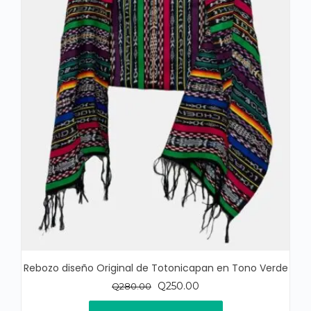
Rebozo diseño Original de Totonicapan en Tono Verde
El
El
Q
250.00
Q
280.00
precio
precio