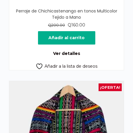
Perraje de Chichicastenango en tonos Multicolor
Tejido a Mano
El
El
Q
160.00
Q
200.00
precio
precio
original
actual
Añadir al carrito
era:
es:
Q200.00.
Q160.00.
Ver detalles
Añadir a la lista de deseos
¡OFERTA!