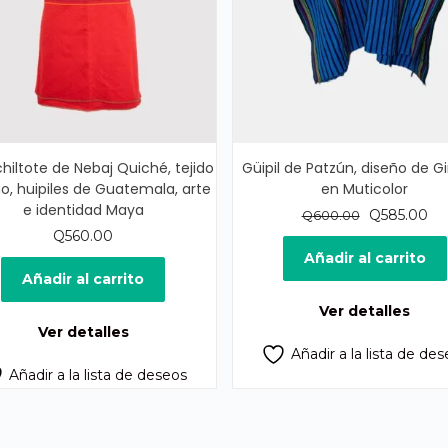
chiltote de Nebaj Quiché, tejido
Güipil de Patzún, diseño de Gi
, huipiles de Guatemala, arte
en Muticolor
e identidad Maya
El
El
Q
585.00
Q
600.00
precio
pr
Q
560.00
original
act
Añadir al carrito
era:
es:
Añadir al carrito
Q600.00.
Q5
Ver detalles
Ver detalles
Añadir a la lista de de
Añadir a la lista de deseos