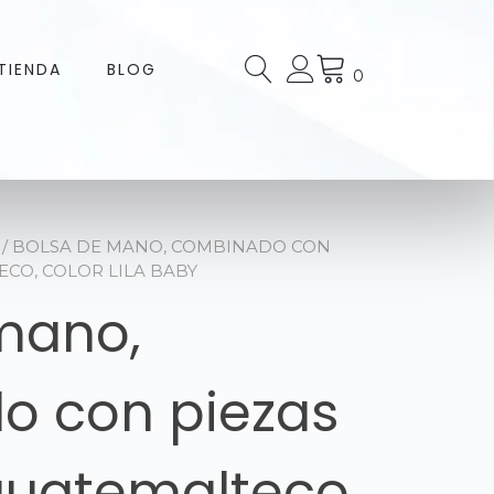
TIENDA
BLOG
0
/ BOLSA DE MANO, COMBINADO CON
ECO, COLOR LILA BABY
mano,
o con piezas
 guatemalteco,