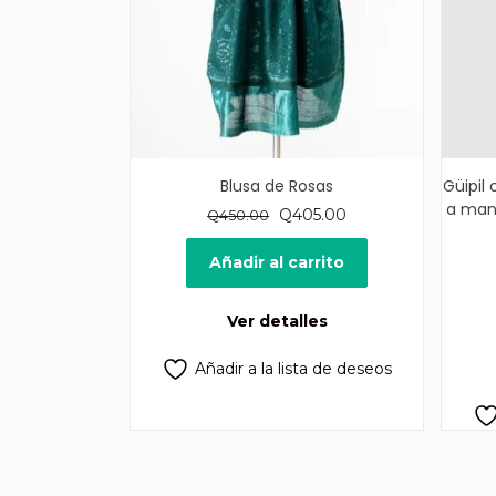
Blusa de Rosas
Güipil 
a mano
El
El
Q
405.00
Q
450.00
precio
precio
original
actual
Añadir al carrito
era:
es:
Q450.00.
Q405.00.
Ver detalles
Añadir a la lista de deseos