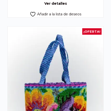
Q750.00.
Q500.00.
Ver detalles
Añadir a la lista de deseos
¡OFERTA!