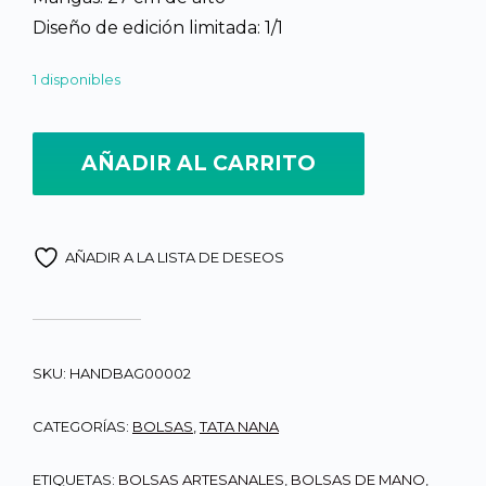
Diseño de edición limitada: 1/1
1 disponibles
Bolsa tejida a Mano, diseño de Campanitas doble color, en fondo
AÑADIR AL CARRITO
AÑADIR A LA LISTA DE DESEOS
SKU:
HANDBAG00002
CATEGORÍAS:
BOLSAS
,
TATA NANA
ETIQUETAS:
BOLSAS ARTESANALES
,
BOLSAS DE MANO
,