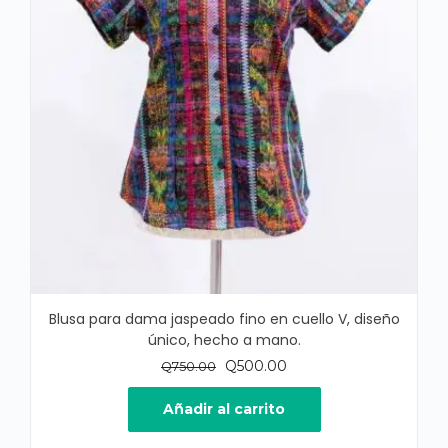
Blusa para dama jaspeado fino en cuello V, diseño
único, hecho a mano.
El
El
Q
500.00
Q
750.00
precio
precio
original
actual
Añadir al carrito
era:
es: