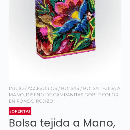
INICIO
/
ACCESORIOS
/
BOLSAS
/ BOLSA TEJIDA A
MANO, DISEÑO DE CAMPANITAS DOBLE COLOR,
EN FONDO ROJIZO
¡OFERTA!
Bolsa tejida a Mano,