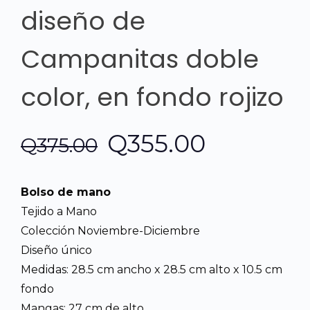
diseño de
Campanitas doble
color, en fondo rojizo
El
El
Q
355.00
Q
375.00
precio
precio
Bolso de mano
original
actual
Tejido a Mano
Colección Noviembre-Diciembre
era:
es:
Diseño único
Medidas: 28.5 cm ancho x 28.5 cm alto x 10.5 cm
Q375.00.
Q355.00.
fondo
Mangas: 27 cm de alto