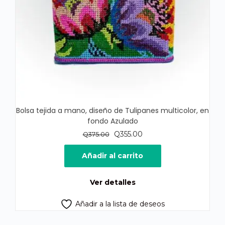
Bolsa tejida a mano, diseño de Tulipanes multicolor, en
fondo Azulado
El
El
Q
355.00
Q
375.00
precio
precio
original
actual
Añadir al carrito
era:
es:
Q375.00.
Q355.00.
Ver detalles
Añadir a la lista de deseos