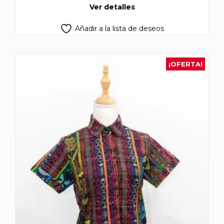
Q375.00.
Q355.00.
Ver detalles
Añadir a la lista de deseos
¡OFERTA!