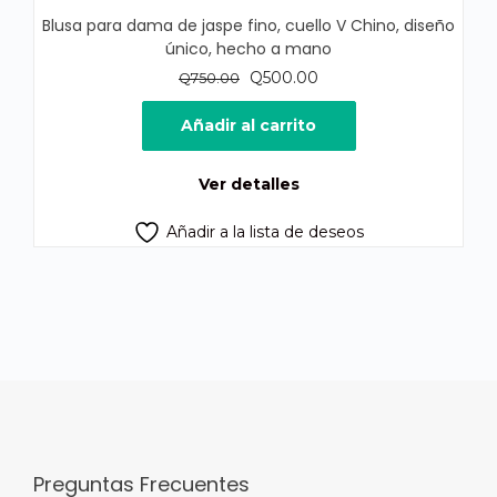
Blusa para dama de jaspe fino, cuello V Chino, diseño
único, hecho a mano
El
El
Q
500.00
Q
750.00
precio
precio
original
actual
Añadir al carrito
era:
es:
Q750.00.
Q500.00.
Ver detalles
Añadir a la lista de deseos
Preguntas Frecuentes