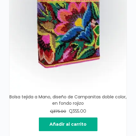
Bolsa tejida a Mano, diseño de Campanitas doble color,
en fondo rojizo
El
El
Q
355.00
Q
375.00
precio
precio
original
actual
Añadir al carrito
era:
es: