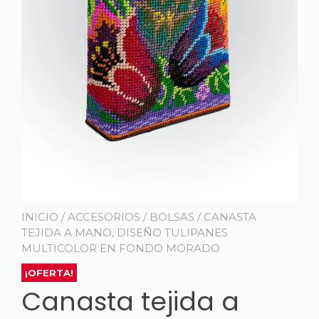
INICIO
/
ACCESORIOS
/
BOLSAS
/ CANASTA
TEJIDA A MANO, DISEÑO TULIPANES
MULTICOLOR EN FONDO MORADO
¡OFERTA!
Canasta tejida a