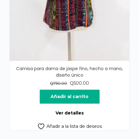
Camisa para dama de jaspe fino, hecho a mano,
diseño único
El
El
Q
500.00
Q
750.00
precio
precio
original
actual
Añadir al carrito
era:
es:
Q750.00.
Q500.00.
Ver detalles
Añadir a la lista de deseos