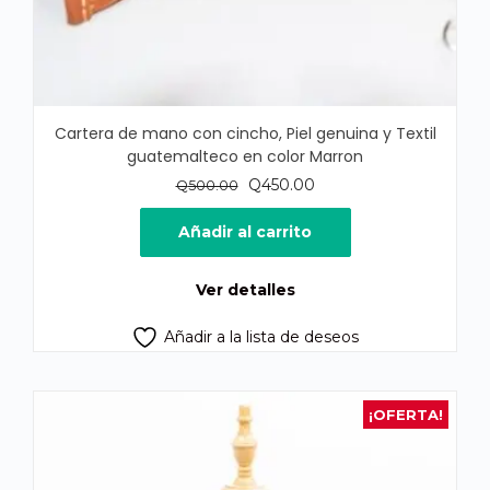
Cartera de mano con cincho, Piel genuina y Textil
guatemalteco en color Marron
El
El
Q
450.00
Q
500.00
precio
precio
original
actual
Añadir al carrito
era:
es:
Q500.00.
Q450.00.
Ver detalles
Añadir a la lista de deseos
¡OFERTA!