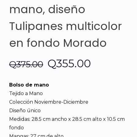
mano, diseño
Tulipanes multicolor
en fondo Morado
El
El
Q
355.00
Q
375.00
precio
precio
Bolso de mano
original
actual
Tejido a Mano
Colección Noviembre-Diciembre
era:
es:
Diseño único
Medidas: 28.5 cm ancho x 28.5 cm alto x 10.5 cm
Q375.00.
Q355.00.
fondo
Mangas: 27 cm de alto