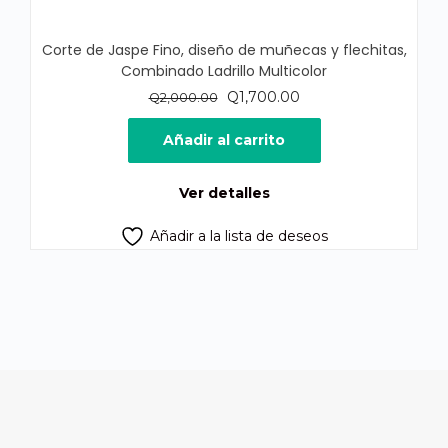
Corte de Jaspe Fino, diseño de muñecas y flechitas,
Combinado Ladrillo Multicolor
El
El
Q
1,700.00
Q
2,000.00
precio
precio
original
actual
Añadir al carrito
era:
es:
Q2,000.00.
Q1,700.00.
Ver detalles
Añadir a la lista de deseos