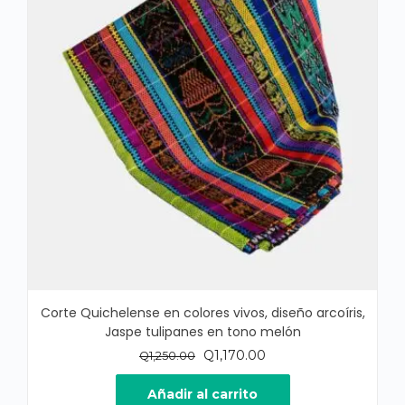
Corte Quichelense en colores vivos, diseño arcoíris,
Jaspe tulipanes en tono melón
El
El
Q
1,170.00
Q
1,250.00
precio
precio
original
actual
Añadir al carrito