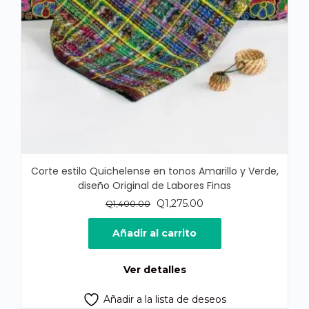
Corte estilo Quichelense en tonos Amarillo y Verde,
diseño Original de Labores Finas
El
El
Q
1,275.00
Q
1,400.00
precio
precio
original
actual
Añadir al carrito
era:
es:
Q1,400.00.
Q1,275.00.
Ver detalles
Añadir a la lista de deseos