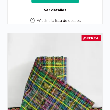
era:
es:
Q1,250.00.
Q1,170.00.
Ver detalles
Añadir a la lista de deseos
¡OFERTA!