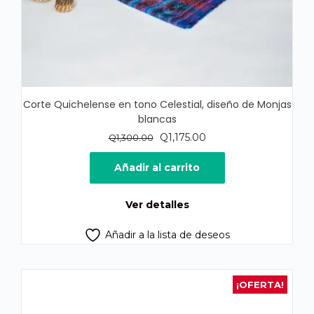
Corte Quichelense en tono Celestial, diseño de Monjas
blancas
El
El
Q
1,175.00
Q
1,300.00
precio
precio
original
actual
Añadir al carrito
era:
es:
Q1,300.00.
Q1,175.00.
Ver detalles
Añadir a la lista de deseos
¡OFERTA!