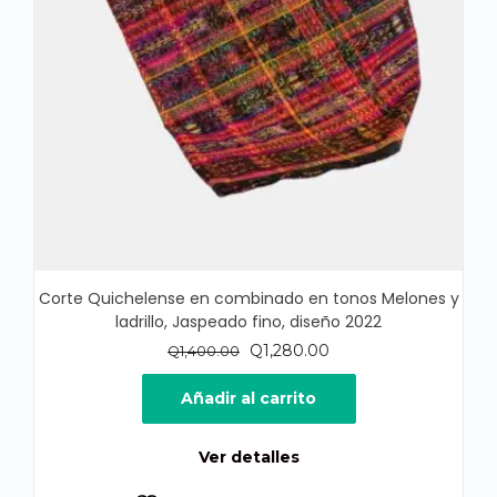
Corte Quichelense en combinado en tonos Melones y
ladrillo, Jaspeado fino, diseño 2022
El
El
Q
1,280.00
Q
1,400.00
precio
precio
original
actual
Añadir al carrito
era:
es:
Q1,400.00.
Q1,280.00.
Ver detalles