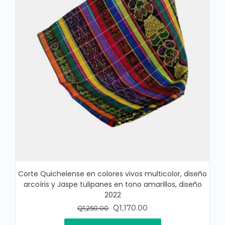
Corte Quichelense en colores vivos multicolor, diseño
arcoíris y Jaspe tulipanes en tono amarillos, diseño
2022
El
El
Q
1,170.00
Q
1,250.00
precio
precio