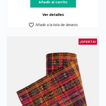
original
actual
Añadir al carrito
era:
es:
Q1,250.00.
Q1,170.00.
Ver detalles
Añadir a la lista de deseos
¡OFERTA!