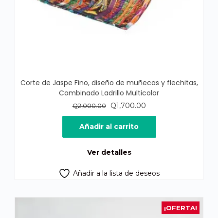
Corte de Jaspe Fino, diseño de muñecas y flechitas,
Combinado Ladrillo Multicolor
El
El
Q
1,700.00
Q
2,000.00
precio
precio
original
actual
Añadir al carrito
era:
es:
Q2,000.00.
Q1,700.00.
Ver detalles
Añadir a la lista de deseos
¡OFERTA!