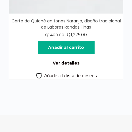
Corte de Quiché en tonos Naranja, diseño tradicional
de Labores Randas Finas
El
El
Q
1,275.00
Q
1,400.00
precio
precio
original
actual
Añadir al carrito
era:
es:
Q1,400.00.
Q1,275.00.
Ver detalles
Añadir a la lista de deseos