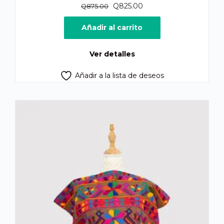
El
El
Q
825.00
Q
875.00
precio
precio
original
actual
Añadir al carrito
era:
es:
Q875.00.
Q825.00.
Ver detalles
Añadir a la lista de deseos