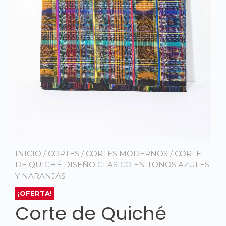
INICIO
/
CORTES
/
CORTES MODERNOS
/ CORTE
DE QUICHÉ DISEÑO CLASICO EN TONOS AZULES
Y NARANJAS
¡OFERTA!
Corte de Quiché