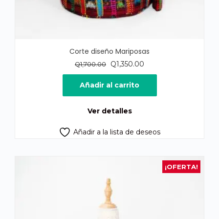
Corte diseño Mariposas
El
El
Q
1,350.00
Q
1,700.00
precio
precio
original
actual
Añadir al carrito
era:
es:
Q1,700.00.
Q1,350.00.
Ver detalles
Añadir a la lista de deseos
¡OFERTA!