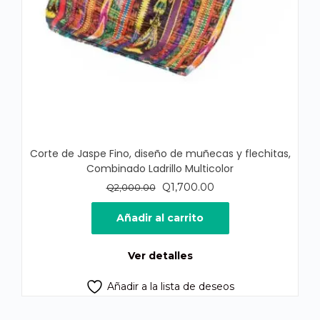
Corte de Jaspe Fino, diseño de muñecas y flechitas,
Combinado Ladrillo Multicolor
El
El
Q
1,700.00
Q
2,000.00
precio
precio
original
actual
Añadir al carrito
era:
es:
Q2,000.00.
Q1,700.00.
Ver detalles
Añadir a la lista de deseos