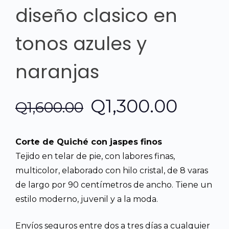
diseño clasico en
tonos azules y
naranjas
El
El
Q
1,300.00
Q
1,600.00
precio
preci
Corte de Quiché con jaspes finos
original
actua
Tejido en telar de pie, con labores finas,
multicolor, elaborado con hilo cristal, de 8 varas
era:
es:
de largo por 90 centímetros de ancho. Tiene un
estilo moderno, juvenil y a la moda.
Q1,600.00.
Q1,30
Envíos seguros entre dos a tres días a cualquier