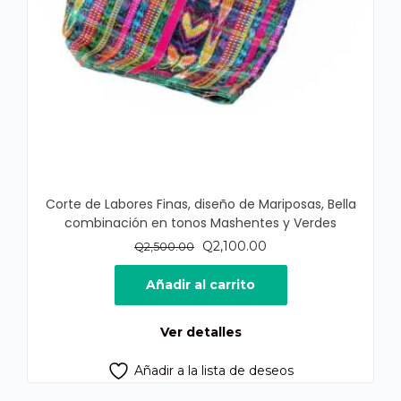
Corte de Labores Finas, diseño de Mariposas, Bella
combinación en tonos Mashentes y Verdes
El
El
Q
2,100.00
Q
2,500.00
precio
precio
original
actual
Añadir al carrito
era:
es:
Q2,500.00.
Q2,100.00.
Ver detalles
Añadir a la lista de deseos