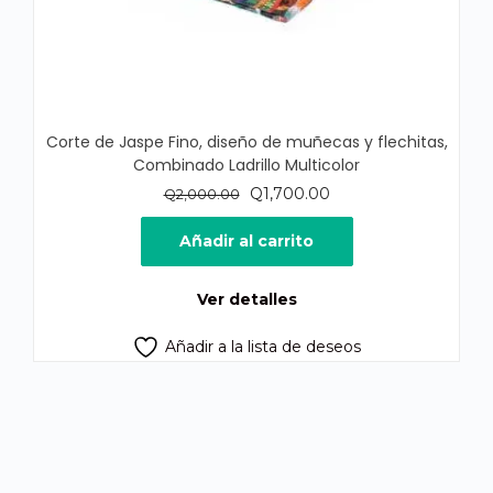
Corte de Jaspe Fino, diseño de muñecas y flechitas,
Combinado Ladrillo Multicolor
El
El
Q
1,700.00
Q
2,000.00
precio
precio
original
actual
Añadir al carrito
era:
es:
Q2,000.00.
Q1,700.00.
Ver detalles
Añadir a la lista de deseos