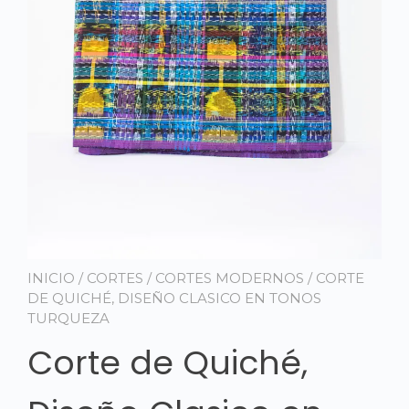
INICIO
/
CORTES
/
CORTES MODERNOS
/ CORTE
DE QUICHÉ, DISEÑO CLASICO EN TONOS
TURQUEZA
Corte de Quiché,