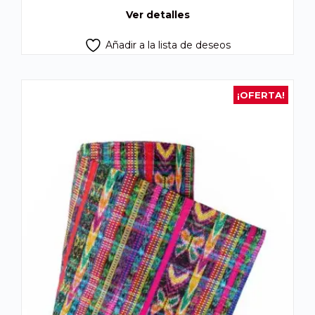
Q125.00.
Q110.00.
Ver detalles
Añadir a la lista de deseos
¡OFERTA!