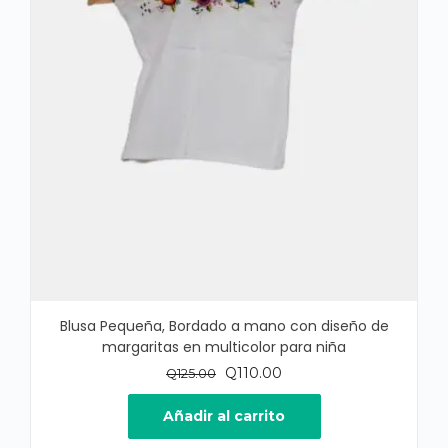
Blusa Pequeña, Bordado a mano con diseño de
margaritas en multicolor para niña
El
El
Q
110.00
Q
125.00
precio
precio
original
actual
Añadir al carrito
era:
es: