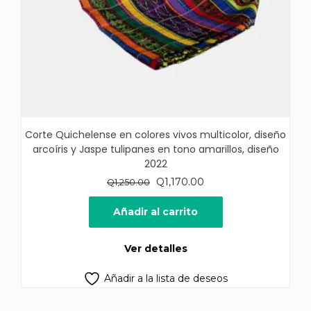
Corte Quichelense en colores vivos multicolor, diseño
arcoíris y Jaspe tulipanes en tono amarillos, diseño
2022
El
El
Q
1,170.00
Q
1,250.00
precio
precio
original
actual
Añadir al carrito
era:
es:
Q1,250.00.
Q1,170.00.
Ver detalles
Añadir a la lista de deseos