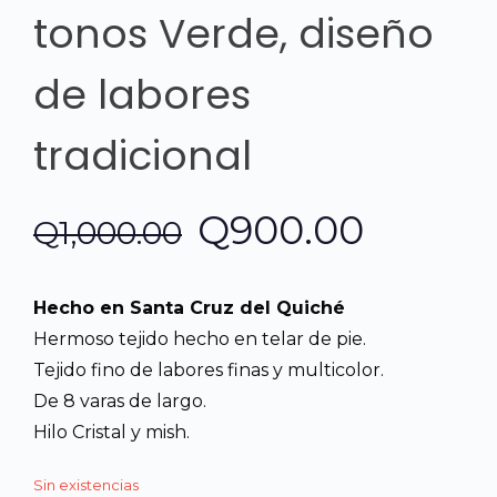
tonos Verde, diseño
de labores
tradicional
El
El
Q
900.00
Q
1,000.00
precio
precio
Hecho en Santa Cruz del Quiché
original
actual
Hermoso tejido hecho en telar de pie.
Tejido fino de labores finas y multicolor.
era:
es:
De 8 varas de largo.
Hilo Cristal y mish.
Q1,000.00.
Q900.0
Sin existencias