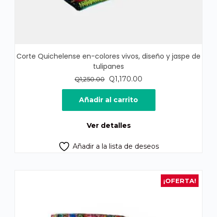
Corte Quichelense en-colores vivos, diseño y jaspe de
tulipanes
El
El
Q
1,170.00
Q
1,250.00
precio
precio
original
actual
Añadir al carrito
era:
es:
Q1,250.00.
Q1,170.00.
Ver detalles
Añadir a la lista de deseos
¡OFERTA!