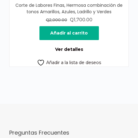
Corte de Labores Finas, Hermosa combinación de
tonos Amarillos, Azules, Ladrillo y Verdes
El
El
Q
1,700.00
Q
2,000.00
precio
precio
original
actual
Añadir al carrito
era:
es:
Q2,000.00.
Q1,700.00.
Ver detalles
Añadir a la lista de deseos
Preguntas Frecuentes