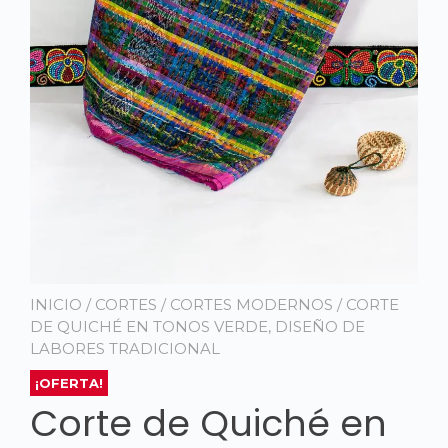
INICIO
/
CORTES
/
CORTES MODERNOS
/ CORTE
DE QUICHÉ EN TONOS VERDE, DISEÑO DE
LABORES TRADICIONAL
¡OFERTA!
Corte de Quiché en