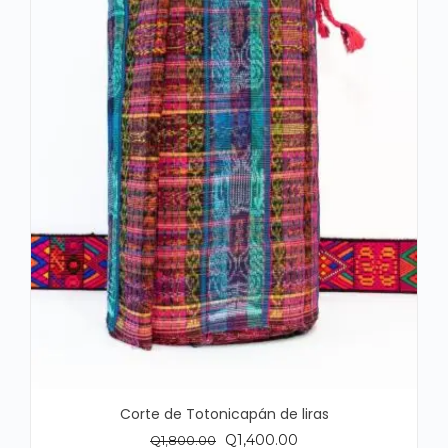
Corte de Totonicapán de liras
El
El
Q
1,400.00
Q
1,800.00