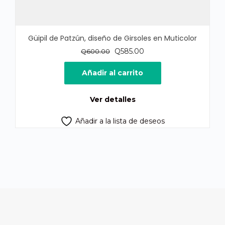
Güipil de Patzún, diseño de Girsoles en Muticolor
El
El
Q
585.00
Q
600.00
precio
precio
original
actual
Añadir al carrito
era:
es:
Q600.00.
Q585.00.
Ver detalles
Añadir a la lista de deseos