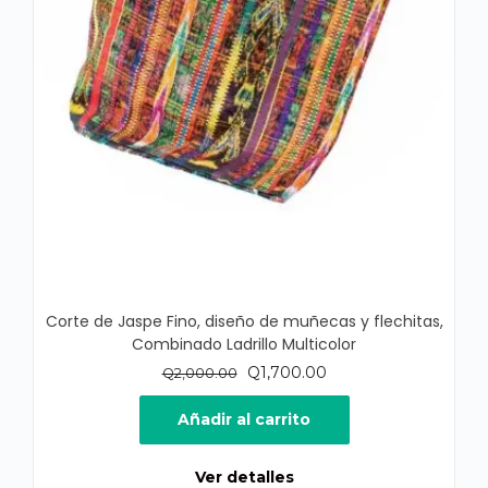
Corte de Jaspe Fino, diseño de muñecas y flechitas,
Combinado Ladrillo Multicolor
El
El
Q
1,700.00
Q
2,000.00
precio
precio
original
actual
Añadir al carrito
era:
es:
Q2,000.00.
Q1,700.00.
Ver detalles