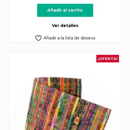
precio
precio
original
actual
Añadir al carrito
era:
es:
Q1,800.00.
Q1,400.00.
Ver detalles
Añadir a la lista de deseos
¡OFERTA!