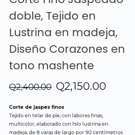
doble, Tejido en
Lustrina en madeja,
Diseño Corazones en
tono mashente
El
El
Q
2,150.00
Q
2,400.00
precio
preci
Corte de jaspes finos
original
actua
Tejido en telar de pie, con labores finas,
multicolor, elaborado con hilo lustrina en
era:
es:
madeja, de 8 varas de largo por 90 centímetros