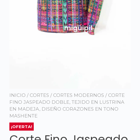
INICIO
/
CORTES
/
CORTES MODERNOS
/ CORTE
FINO JASPEADO DOBLE, TEJIDO EN LUSTRINA
EN MADEJA, DISEÑO CORAZONES EN TONO
MASHENTE
¡OFERTA!
Corte Fino Jaspeado