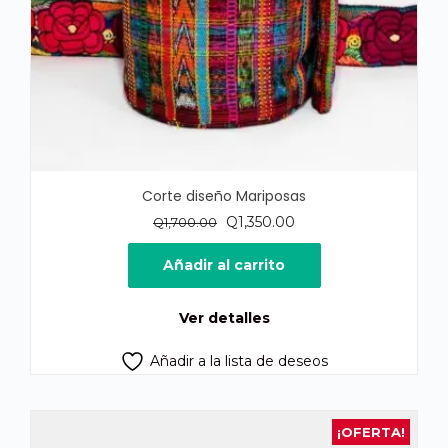
Corte diseño Mariposas
El
El
Q
1,350.00
Q
1,700.00
precio
precio
original
actual
Añadir al carrito
era:
es:
Q1,700.00.
Q1,350.00.
Ver detalles
Añadir a la lista de deseos
¡OFERTA!