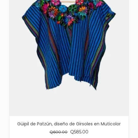
Güipil de Patzún, diseño de Girsoles en Muticolor
El
El
Q
585.00
Q
600.00
precio
precio