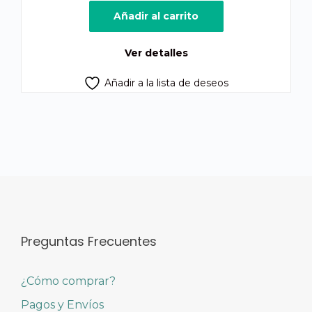
original
actual
Añadir al carrito
era:
es:
Q600.00.
Q585.00.
Ver detalles
Añadir a la lista de deseos
Preguntas Frecuentes
¿Cómo comprar?
Pagos y Envíos