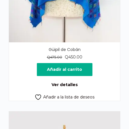
Güipil de Cobán
El
El
Q
450.00
Q
475.00
precio
precio
original
actual
Añadir al carrito
era:
es:
Q475.00.
Q450.00.
Ver detalles
Añadir a la lista de deseos