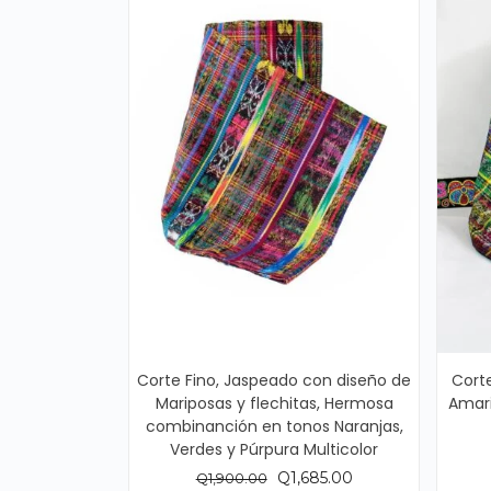
Corte Fino, Jaspeado con diseño de
Cort
Mariposas y flechitas, Hermosa
Amari
combinanción en tonos Naranjas,
Verdes y Púrpura Multicolor
El
El
Q
1,685.00
Q
1,900.00