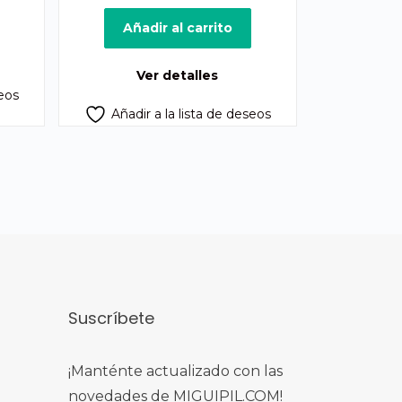
tual
precio
precio
:
original
actual
Añadir al carrito
1,170.00.
era:
es:
Q1,900.00.
Q1,685.00.
Ver detalles
seos
Añadir a la lista de deseos
Suscríbete
¡Manténte actualizado con las
novedades de MIGUIPIL.COM!