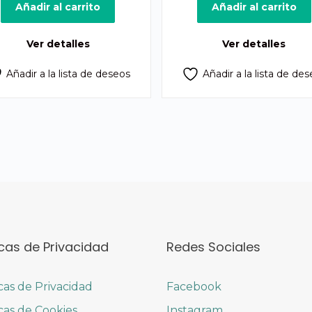
original
actual
original
ac
Añadir al carrito
Añadir al carrito
era:
es:
era:
es
Q1,400.00.
Q1,275.00.
Q1,250.00.
Q
Ver detalles
Ver detalles
Añadir a la lista de deseos
Añadir a la lista de de
icas de Privacidad
Redes Sociales
icas de Privacidad
Facebook
icas de Cookies
Instagram