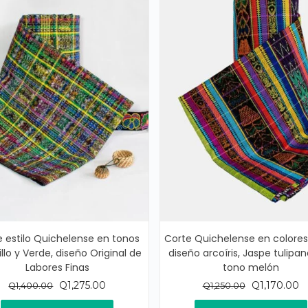
e estilo Quichelense en tonos
Corte Quichelense en colores 
llo y Verde, diseño Original de
diseño arcoíris, Jaspe tulipa
Labores Finas
tono melón
El
El
El
El
Q
1,275.00
Q
1,170.00
Q
1,400.00
Q
1,250.00
precio
precio
precio
pr