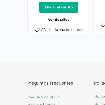
precio
precio
original
actual
Añadir al carrito
era:
es:
Q1,900.00.
Q1,685.00.
Ver detalles
Añadir a la lista de deseos
Preguntas Frecuentes
Polít
¿Cómo comprar?
Polít
Pagos y Envíos
Polít