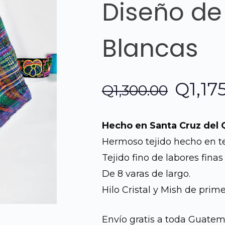
Diseño de
Blancas
El
Q
1,17
Q
1,300.00
preci
Hecho en Santa Cruz del 
origin
Hermoso tejido hecho en te
Tejido fino de labores finas
era:
De 8 varas de largo.
Q1,30
Hilo Cristal y Mish de prime
Envío gratis a toda Guatem