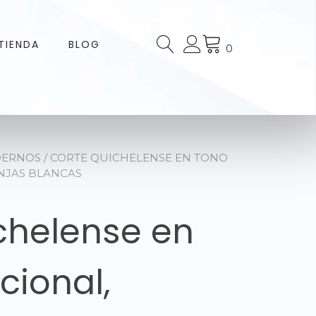
TIENDA
BLOG
0
DERNOS
/ CORTE QUICHELENSE EN TONO
NJAS BLANCAS
chelense en
cional,