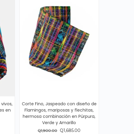
vivos,
Corte Fino, Jaspeado con diseño de
nes en
Flamingos, mariposas y flechitas,
hermosa combinación en Púrpura,
Verde y Amarillo
ecio
El
El
Q
1,685.00
Q
1,900.00