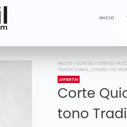
INICIO
INICIO
/
CORTES
/
CORTES MO
TRADICIONAL, DISEÑO DE MO
¡OFERTA!
Corte Qui
tono Tradi