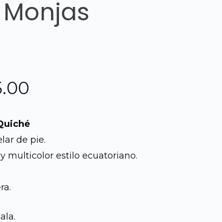
 Monjas
El
5.00
o
precio
Quiché
al
actual
lar de pie.
 y multicolor estilo ecuatoriano.
es:
0.00.
Q1,175.00.
ra.
ala.