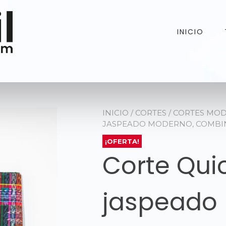
INICIO
INICIO
/
CORTES
/
CORTES MO
JASPEADO MODERNO, COMBI
¡OFERTA!
Corte Qui
jaspeado