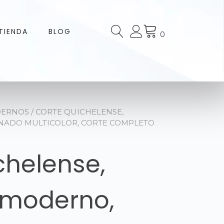
TIENDA
BLOG
0
DERNOS
/ CORTE QUICHELENSE,
NADO MULTICOLOR, CORTE COMPLETO
chelense,
 moderno,