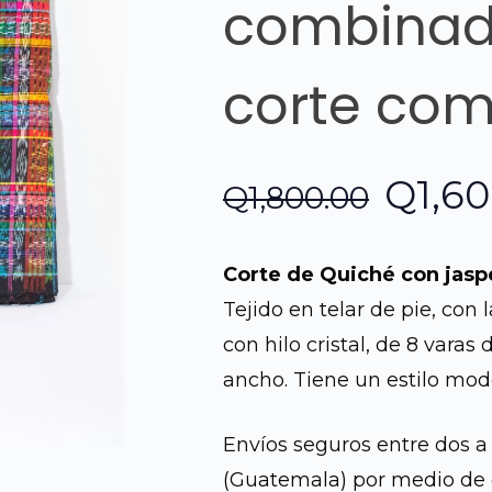
combinado
corte com
El
Q
1,6
Q
1,800.00
preci
Corte de Quiché con jasp
origin
Tejido en telar de pie, con 
con hilo cristal, de 8 varas
era:
ancho. Tiene un estilo mode
Q1,80
Envíos seguros entre dos a 
(Guatemala) por medio de 