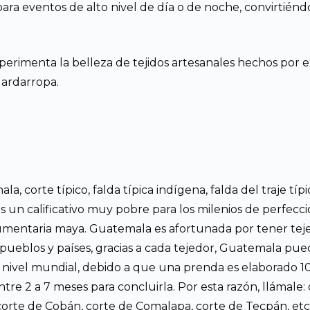
para eventos de alto nivel de día o de noche, convirtiénd
perimenta la belleza de tejidos artesanales hechos por e
uardarropa.
a, corte típico, falda típica indígena, falda del traje tí
 es un calificativo muy pobre para los milenios de perfecc
dumentaria maya. Guatemala es afortunada por tener te
s pueblos y países, gracias a cada tejedor, Guatemala pu
 nivel mundial, debido a que una prenda es elaborado
re 2 a 7 meses para concluirla. Por esta razón, llámale: c
 corte de Cobán, corte de Comalapa, corte de Tecpán, e