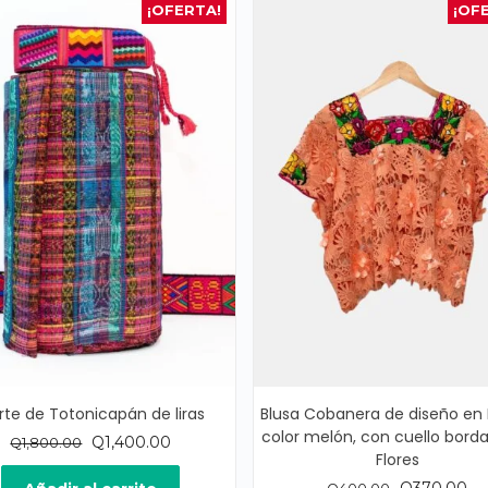
¡OFERTA!
¡OF
rte de Totonicapán de liras
Blusa Cobanera de diseño en F
color melón, con cuello bord
El
El
Q
1,400.00
Q
1,800.00
Flores
precio
precio
original
actual
El
El