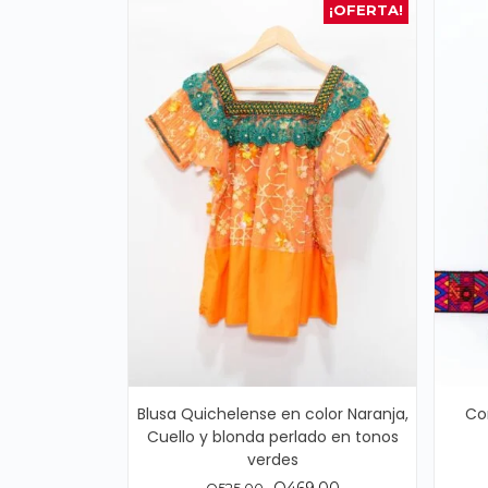
¡OFERTA!
Blusa Quichelense en color Naranja,
Co
Cuello y blonda perlado en tonos
verdes
El
El