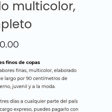
 multicolor,
pleto
El
00.00
o
precio
es finos de copas
al
actual
labores finas, multicolor, elaborado
 de largo por 90 centímetros de
es:
rno, juvenil y a la moda.
0.00.
Q1,600.00.
tres días a cualquier parte del país
cargo expreso, puedes pagarlo con