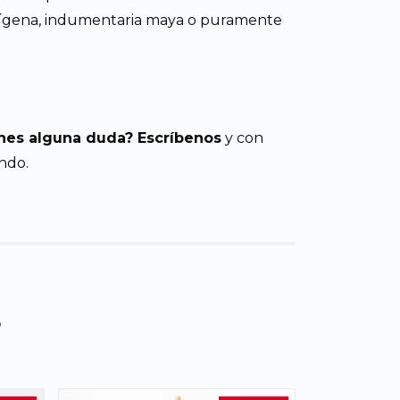
ndígena, indumentaria maya o puramente
nes alguna duda? Escríbenos
y con
ndo.
s