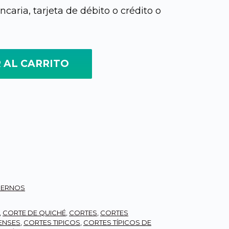
caria, tarjeta de débito o crédito o
moderno, combinado multicolor, corte completo cantida
 AL CARRITO
DERNOS
,
CORTE DE QUICHÉ
,
CORTES
,
CORTES
ENSES
,
CORTES TIPICOS
,
CORTES TÍPICOS DE