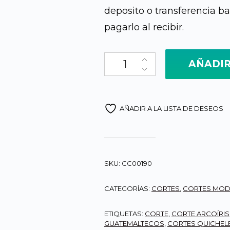
deposito o transferencia ban
pagarlo al recibir.
Corte Quichelense, jaspeado 
AÑADIR
AÑADIR A LA LISTA DE DESEOS
SKU:
CC00190
CATEGORÍAS:
CORTES
,
CORTES MO
ETIQUETAS:
CORTE
,
CORTE ARCOÍRIS
GUATEMALTECOS
,
CORTES QUICHEL