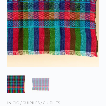
INICIO
/
GÜIPILES
/
GÜIPILES