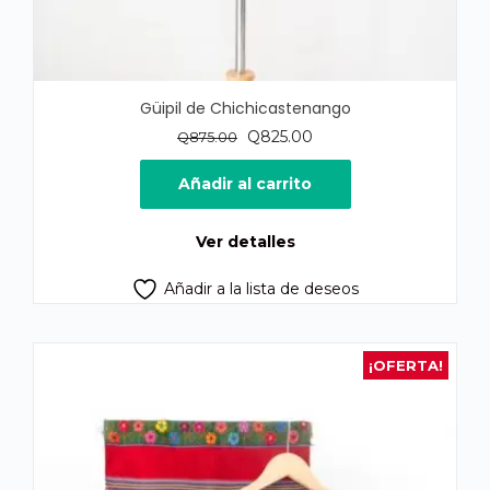
Güipil de Chichicastenango
El
El
Q
825.00
Q
875.00
precio
precio
original
actual
Añadir al carrito
era:
es:
Q875.00.
Q825.00.
Ver detalles
Añadir a la lista de deseos
¡OFERTA!