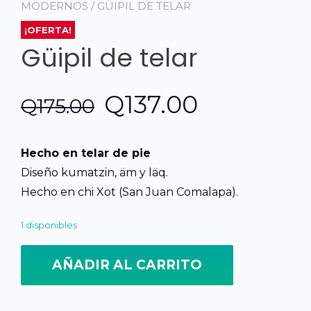
MODERNOS
/ GÜIPIL DE TELAR
¡OFERTA!
Güipil de telar
El
El
Q
137.00
Q
175.00
precio
precio
Hecho en telar de pie
original
actual
Diseño kumatzin, äm y läq.
Hecho en chi Xot (San Juan Comalapa).
era:
es:
1 disponibles
Q175.00.
Q137.00.
AÑADIR AL CARRITO