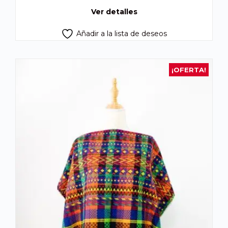
Q450.00.
Q425.00.
Ver detalles
Añadir a la lista de deseos
¡OFERTA!