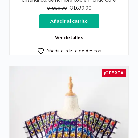
Enseñando, de Hombro Rojo en Fondo Café
El
El
Q
1,690.00
Q
1,900.00
precio
precio
original
actual
Añadir al carrito
era:
es:
Q1,900.00.
Q1,690.00.
Ver detalles
Añadir a la lista de deseos
¡OFERTA!