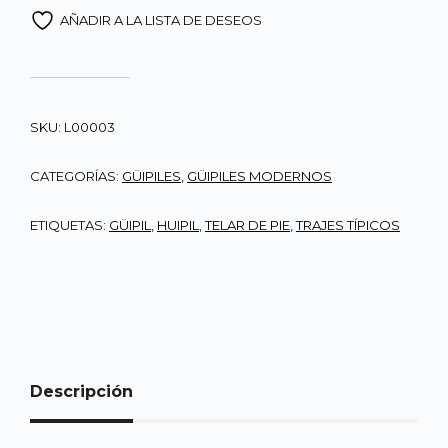
AÑADIR A LA LISTA DE DESEOS
SKU:
L00003
CATEGORÍAS:
GÜIPILES
,
GÜIPILES MODERNOS
ETIQUETAS:
GÜIPIL
,
HUIPIL
,
TELAR DE PIE
,
TRAJES TÍPICOS
Descripción