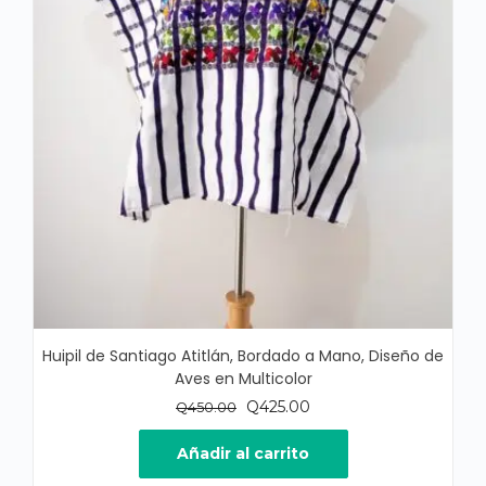
Huipil de Santiago Atitlán, Bordado a Mano, Diseño de
Aves en Multicolor
El
El
Q
425.00
Q
450.00
precio
precio
original
actual
Añadir al carrito
era:
es: