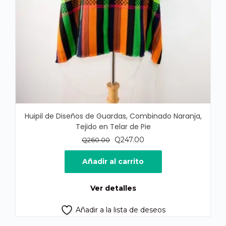
Huipil de Diseños de Guardas, Combinado Naranja,
Tejido en Telar de Pie
El
El
Q
247.00
Q
260.00
precio
precio
original
actual
Añadir al carrito
era:
es:
Q260.00.
Q247.00.
Ver detalles
Añadir a la lista de deseos