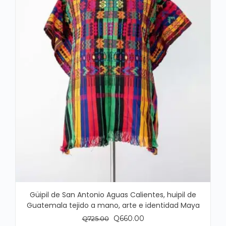
Güipil de San Antonio Aguas Calientes, huipil de
Guatemala tejido a mano, arte e identidad Maya
El
El
Q
660.00
Q
725.00