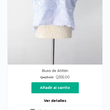
Blusa de Atitlán
El
El
Q
355.00
Q
425.00
precio
precio
original
actual
Añadir al carrito
era:
es:
Q425.00.
Q355.00.
Ver detalles