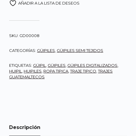
AÑADIR A LA LISTA DE DESEOS
SKU:
GD00008
CATEGORÍAS:
GÜIPILES
,
GÜIPILES SEMI TEJIDOS
ETIQUETAS:
GÜIPIL
,
GÜIPILES
,
GÜIPILES DIGITALIZADOS
,
HUIPIL
,
HUIPILES
,
ROPA TIPICA
,
TRAJE TIPICO
,
TRAJES
GUATEMALTECOS
Descripción