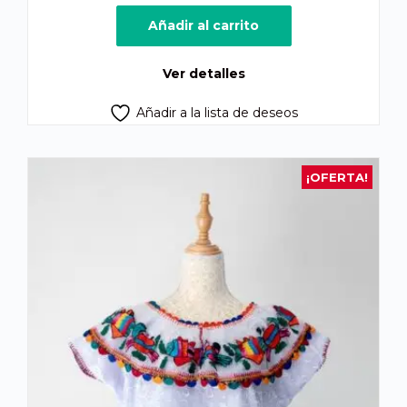
precio
precio
original
actual
Añadir al carrito
era:
es:
Q725.00.
Q660.00.
Ver detalles
Añadir a la lista de deseos
¡OFERTA!