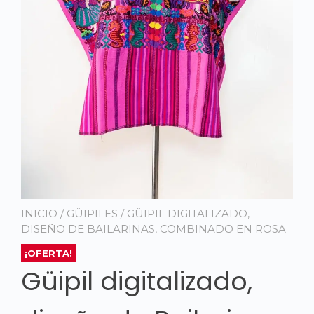
INICIO
/
GÜIPILES
/ GÜIPIL DIGITALIZADO,
DISEÑO DE BAILARINAS, COMBINADO EN ROSA
¡OFERTA!
Güipil digitalizado,