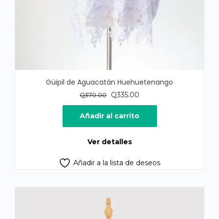
Güipil de Aguacatán Huehuetenango
El
El
Q
335.00
Q
370.00
precio
precio
original
actual
Añadir al carrito
era:
es:
Q370.00.
Q335.00.
Ver detalles
Añadir a la lista de deseos