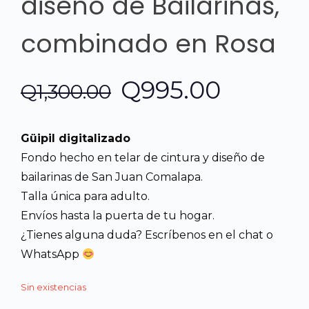
diseño de Bailarinas,
combinado en Rosa
El
El
Q
995.00
Q
1,300.00
precio
precio
Güipil digitalizado
original
actual
Fondo hecho en telar de cintura y diseño de
bailarinas de San Juan Comalapa.
era:
es:
Talla única para adulto.
Envíos hasta la puerta de tu hogar.
Q1,300.00.
Q995.0
¿Tienes alguna duda? Escríbenos en el chat o
WhatsApp
Sin existencias