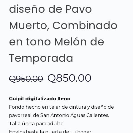
diseño de Pavo
Muerto, Combinado
en tono Melón de
Temporada
El
El
Q
850.00
Q
950.00
precio
precio
Güipil digitalizado lleno
original
actual
Fondo hecho en telar de cintura y diseño de
pavorreal de San Antonio Aguas Calientes.
era:
es:
Talla única para adulto.
Envíos hasta la puerta de tu hogar.