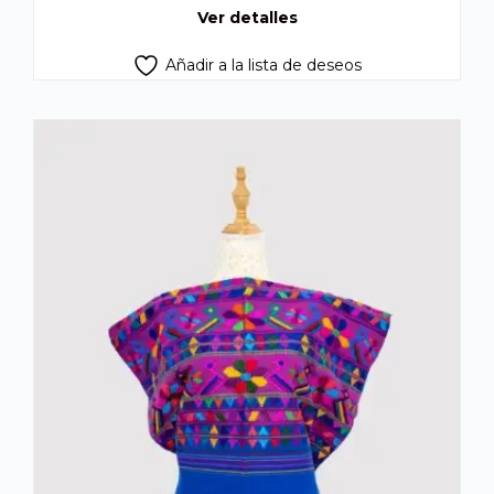
Q725.00.
Q660.00.
Ver detalles
Añadir a la lista de deseos