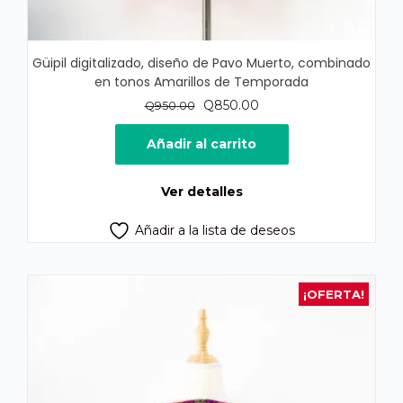
Güipil digitalizado, diseño de Pavo Muerto, combinado
en tonos Amarillos de Temporada
El
El
Q
850.00
Q
950.00
precio
precio
original
actual
Añadir al carrito
era:
es:
Q950.00.
Q850.00.
Ver detalles
Añadir a la lista de deseos
¡OFERTA!