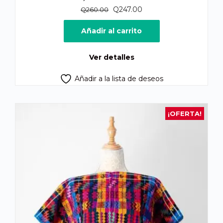
El
El
Q
247.00
Q
260.00
precio
precio
original
actual
Añadir al carrito
era:
es:
Q260.00.
Q247.00.
Ver detalles
Añadir a la lista de deseos
¡OFERTA!