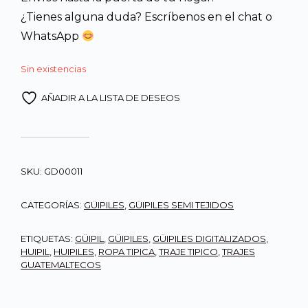
Q950.00.
Q850.00
¿Tienes alguna duda? Escríbenos en el chat o
WhatsApp
Sin existencias
AÑADIR A LA LISTA DE DESEOS
SKU:
GD00011
CATEGORÍAS:
GÜIPILES
,
GÜIPILES SEMI TEJIDOS
ETIQUETAS:
GÜIPIL
,
GÜIPILES
,
GÜIPILES DIGITALIZADOS
,
HUIPIL
,
HUIPILES
,
ROPA TIPICA
,
TRAJE TIPICO
,
TRAJES
GUATEMALTECOS