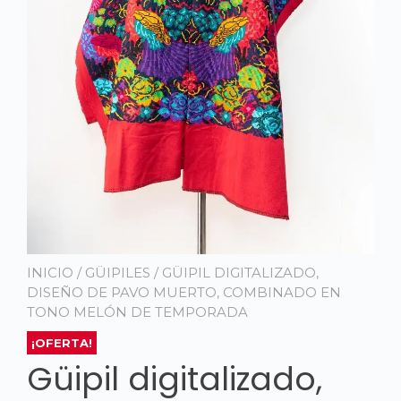
INICIO
/
GÜIPILES
/ GÜIPIL DIGITALIZADO,
DISEÑO DE PAVO MUERTO, COMBINADO EN
TONO MELÓN DE TEMPORADA
¡OFERTA!
Güipil digitalizado,