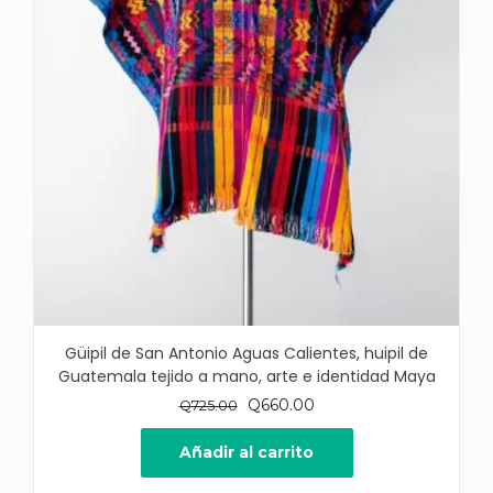
Güipil de San Antonio Aguas Calientes, huipil de
Guatemala tejido a mano, arte e identidad Maya
El
El
Q
660.00
Q
725.00
precio
precio
original
actual
Añadir al carrito
era:
es: