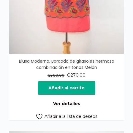
Blusa Moderna, Bordado de girasoles hermosa
combinación en tonos Melón
El
El
Q
270.00
Q
300.00
precio
precio
original
actual
Añadir al carrito
era:
es:
Q300.00.
Q270.00.
Ver detalles
Añadir a la lista de deseos