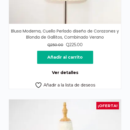
Blusa Moderna, Cuello Perlado diseño de Corazones y
Blonda de Gallitos, Combinado Verano
El
El
Q
225.00
Q
250.00
precio
precio
original
actual
Añadir al carrito
era:
es:
Q250.00.
Q225.00.
Ver detalles
Añadir a la lista de deseos
¡OFERTA!