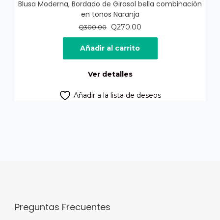
Blusa Moderna, Bordado de Girasol bella combinación
en tonos Naranja
El
El
Q
270.00
Q
300.00
precio
precio
original
actual
Añadir al carrito
era:
es:
Q300.00.
Q270.00.
Ver detalles
Añadir a la lista de deseos
Preguntas Frecuentes