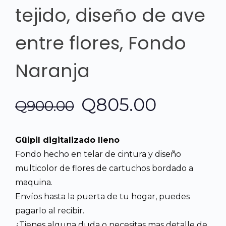
tejido, diseño de ave
entre flores, Fondo
Naranja
El
El
Q
805.00
Q
900.00
precio
precio
Güipil digitalizado lleno
original
actual
Fondo hecho en telar de cintura y diseño
multicolor de flores de cartuchos bordado a
era:
es:
maquina.
Envíos hasta la puerta de tu hogar, puedes
Q900.00.
Q805.00
pagarlo al recibir.
¿Tienes alguna duda o necesitas mas detalle de