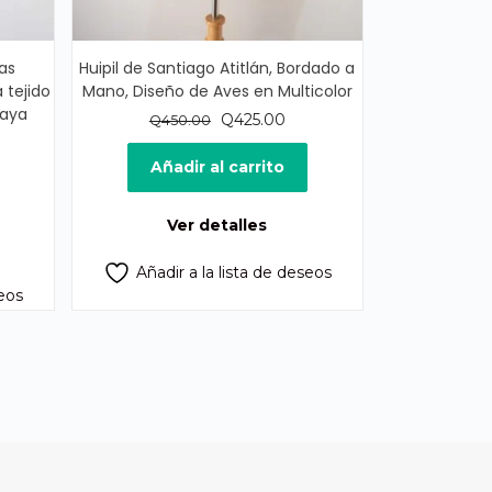
as
Huipil de Santiago Atitlán, Bordado a
 tejido
Mano, Diseño de Aves en Multicolor
Maya
El
El
Q
425.00
Q
450.00
precio
precio
cio
original
actual
Añadir al carrito
ual
era:
es:
Q450.00.
Q425.00.
Ver detalles
60.00.
Añadir a la lista de deseos
seos