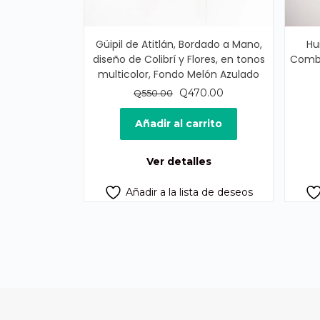
Güipil de Atitlán, Bordado a Mano,
Hu
diseño de Colibrí y Flores, en tonos
Combi
multicolor, Fondo Melón Azulado
El
El
Q
470.00
Q
550.00
precio
precio
original
actual
Añadir al carrito
era:
es:
Q550.00.
Q470.00.
Ver detalles
Añadir a la lista de deseos