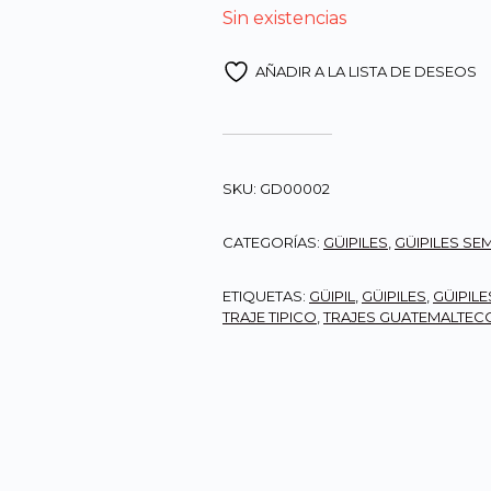
Sin existencias
AÑADIR A LA LISTA DE DESEOS
SKU:
GD00002
CATEGORÍAS:
GÜIPILES
,
GÜIPILES SEM
ETIQUETAS:
GÜIPIL
,
GÜIPILES
,
GÜIPILE
TRAJE TIPICO
,
TRAJES GUATEMALTEC