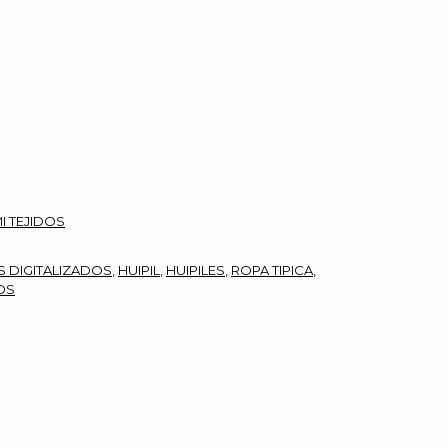
I TEJIDOS
S DIGITALIZADOS
,
HUIPIL
,
HUIPILES
,
ROPA TIPICA
,
OS