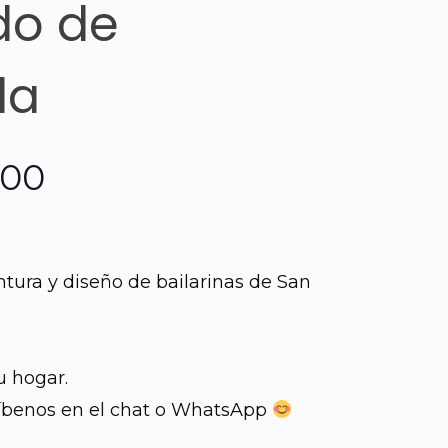
o de
da
El
.00
o
precio
al
actual
ntura y diseño de bailarinas de San
es:
0.00.
Q995.00.
u hogar.
íbenos en el chat o WhatsApp