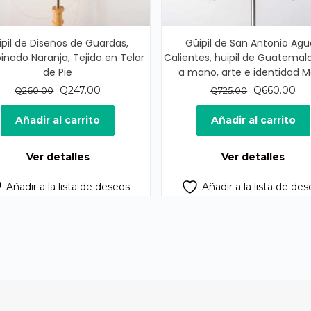
ipil de Diseños de Guardas,
Güipil de San Antonio Agu
nado Naranja, Tejido en Telar
Calientes, huipil de Guatemala
de Pie
a mano, arte e identidad 
El
El
El
El
Q
247.00
Q
660.00
Q
260.00
Q
725.00
precio
precio
precio
pre
original
actual
original
act
Añadir al carrito
Añadir al carrito
era:
es:
era:
es:
Q260.00.
Q247.00.
Q725.00.
Q6
Ver detalles
Ver detalles
Añadir a la lista de deseos
Añadir a la lista de de