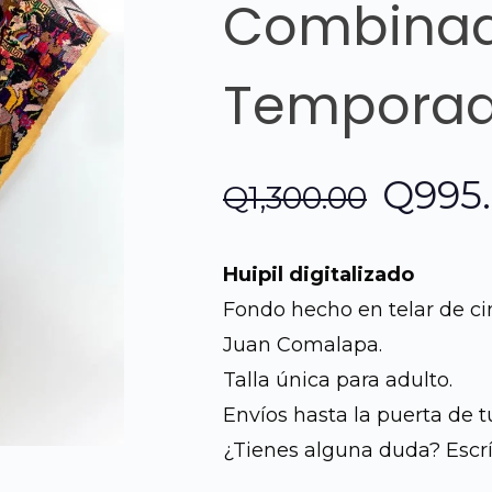
Combinad
Tempora
El
Q
995
Q
1,300.00
preci
Huipil digitalizado
origin
Fondo hecho en telar de ci
Juan Comalapa.
era:
Talla única para adulto.
Q1,30
Envíos hasta la puerta de t
¿Tienes alguna duda? Escr