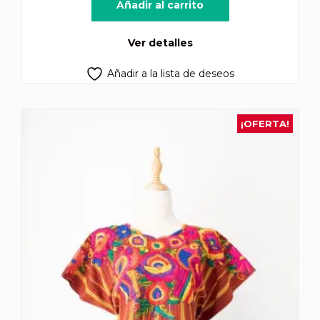
original
actual
Añadir al carrito
era:
es:
Q725.00.
Q660.00.
Ver detalles
Añadir a la lista de deseos
¡OFERTA!