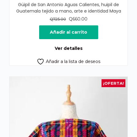
Güipil de San Antonio Aguas Calientes, huipil de
Guatemala tejido a mano, arte e identidad Maya
El
El
Q
660.00
Q
725.00
precio
precio
original
actual
Añadir al carrito
era:
es:
Q725.00.
Q660.00.
Ver detalles
Añadir a la lista de deseos
¡OFERTA!