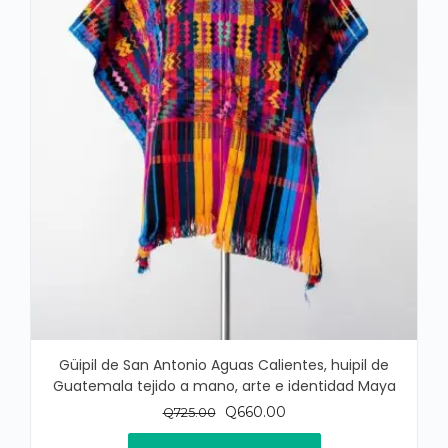
Güipil de San Antonio Aguas Calientes, huipil de
Guatemala tejido a mano, arte e identidad Maya
El
El
Q
660.00
Q
725.00
precio
precio