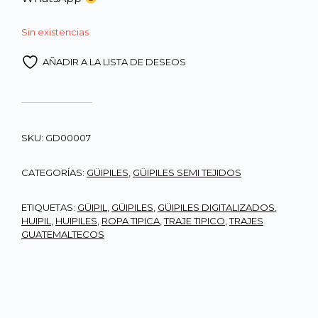
Sin existencias
AÑADIR A LA LISTA DE DESEOS
SKU:
GD00007
CATEGORÍAS:
GÜIPILES
,
GÜIPILES SEMI TEJIDOS
ETIQUETAS:
GÜIPIL
,
GÜIPILES
,
GÜIPILES DIGITALIZADOS
,
HUIPIL
,
HUIPILES
,
ROPA TIPICA
,
TRAJE TIPICO
,
TRAJES
GUATEMALTECOS