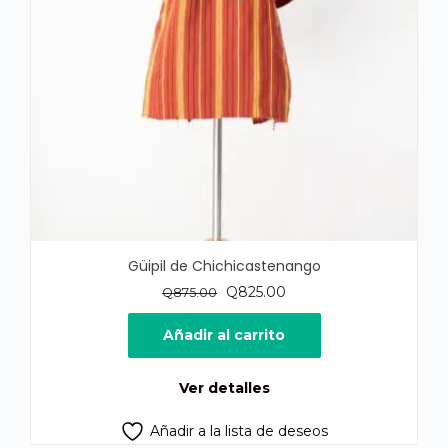
Güipil de Chichicastenango
El
El
Q
825.00
Q
875.00
precio
precio
original
actual
Añadir al carrito
era:
es:
Q875.00.
Q825.00.
Ver detalles
Añadir a la lista de deseos