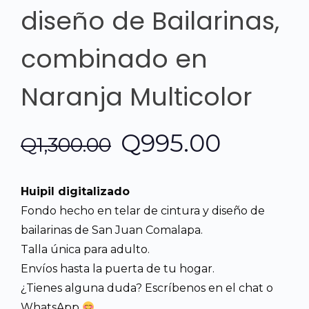
diseño de Bailarinas,
combinado en
Naranja Multicolor
El
El
Q
995.00
Q
1,300.00
precio
precio
Huipil digitalizado
original
actual
Fondo hecho en telar de cintura y diseño de
bailarinas de San Juan Comalapa.
era:
es:
Talla única para adulto.
Envíos hasta la puerta de tu hogar.
Q1,300.00.
Q995.0
¿Tienes alguna duda? Escríbenos en el chat o
WhatsApp