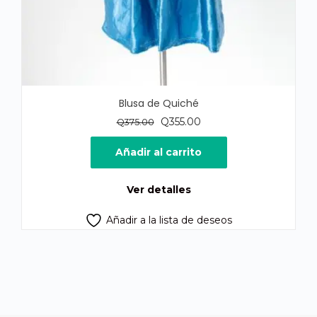
Blusa de Quiché
El
El
Q
355.00
Q
375.00
precio
precio
original
actual
Añadir al carrito
era:
es:
Q375.00.
Q355.00.
Ver detalles
Añadir a la lista de deseos