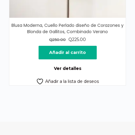
Blusa Moderna, Cuello Perlado diseño de Corazones y
Blonda de Gallitos, Combinado Verano
El
El
Q
225.00
Q
250.00
precio
precio
original
actual
Añadir al carrito
era:
es:
Q250.00.
Q225.00.
Ver detalles
Añadir a la lista de deseos