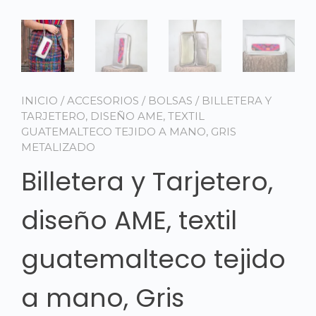
INICIO
/
ACCESORIOS
/
BOLSAS
/ BILLETERA Y
TARJETERO, DISEÑO AME, TEXTIL
GUATEMALTECO TEJIDO A MANO, GRIS
METALIZADO
Billetera y Tarjetero,
diseño AME, textil
guatemalteco tejido
a mano, Gris