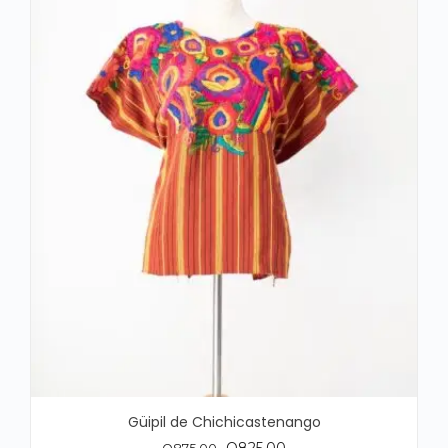
Güipil de Chichicastenango
El
El