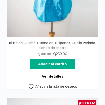
Blusa de Quiché, Diseño de Tulipanes, Cuello Perlado,
Blonda de Encaje
El
El
Q
250.00
Q
300.00
precio
precio
original
actual
Añadir al carrito
era:
es:
Q300.00.
Q250.00.
Ver detalles
Añadir a la lista de deseos
¡OFERTA!