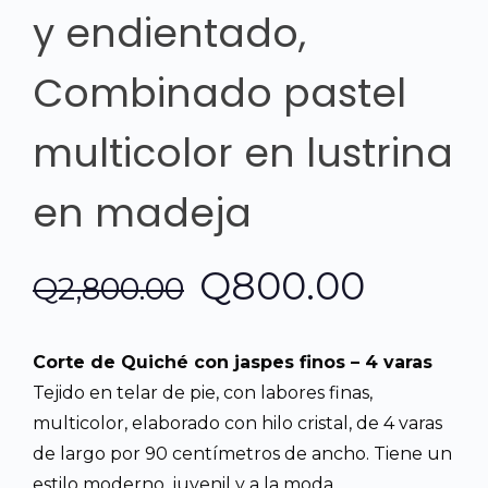
y endientado,
Combinado pastel
multicolor en lustrina
en madeja
El
El
Q
800.00
Q
2,800.00
precio
precio
Corte de Quiché con jaspes finos – 4 varas
original
actual
Tejido en telar de pie, con labores finas,
multicolor, elaborado con hilo cristal, de 4 varas
era:
es:
de largo por 90 centímetros de ancho. Tiene un
estilo moderno, juvenil y a la moda.