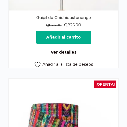
Güipil de Chichicastenango
El
El
Q
825.00
Q
875.00
precio
precio
original
actual
Añadir al carrito
era:
es:
Q875.00.
Q825.00.
Ver detalles
Añadir a la lista de deseos
¡OFERTA!