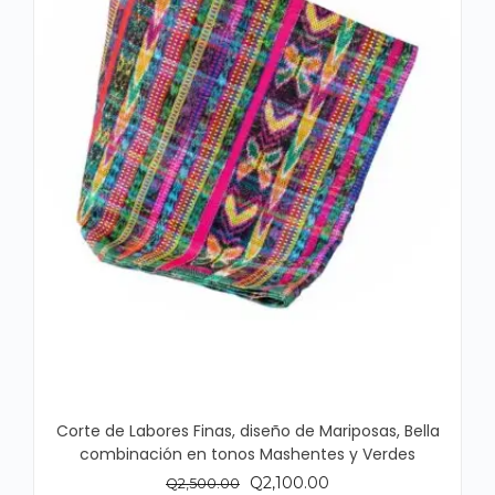
Corte de Labores Finas, diseño de Mariposas, Bella
combinación en tonos Mashentes y Verdes
El
El
Q
2,100.00
Q
2,500.00