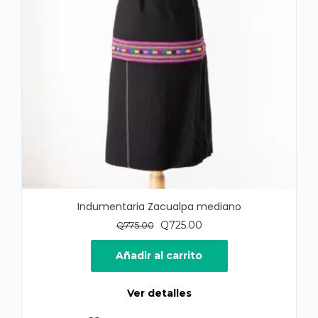
Indumentaria Zacualpa mediano
El
El
Q
725.00
Q
775.00
precio
precio
original
actual
Añadir al carrito
era:
es:
Q775.00.
Q725.00.
Ver detalles