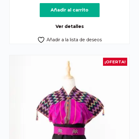
precio
precio
original
actual
Añadir al carrito
era:
es:
Q2,500.00.
Q2,100.00.
Ver detalles
Añadir a la lista de deseos
¡OFERTA!