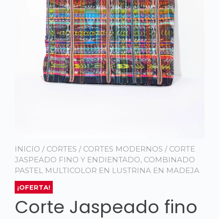
INICIO
/
CORTES
/
CORTES MODERNOS
/ CORTE
JASPEADO FINO Y ENDIENTADO, COMBINADO
PASTEL MULTICOLOR EN LUSTRINA EN MADEJA
¡OFERTA!
Corte Jaspeado fino