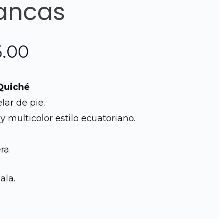
ancas
El
5.00
o
precio
Quiché
al
actual
lar de pie.
 y multicolor estilo ecuatoriano.
es:
0.00.
Q1,175.00.
ra.
ala.