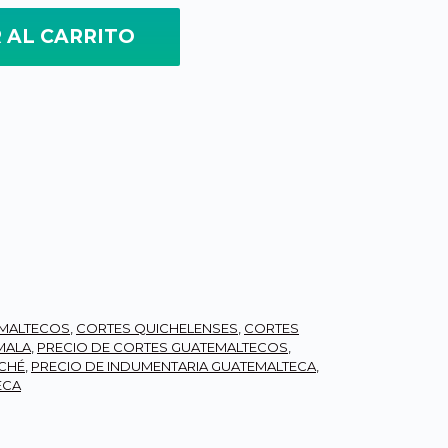
 AL CARRITO
ticolor, diseño Monjas Blancas cantidad
MALTECOS
,
CORTES QUICHELENSES
,
CORTES
MALA
,
PRECIO DE CORTES GUATEMALTECOS
,
ICHÉ
,
PRECIO DE INDUMENTARIA GUATEMALTECA
,
ECA