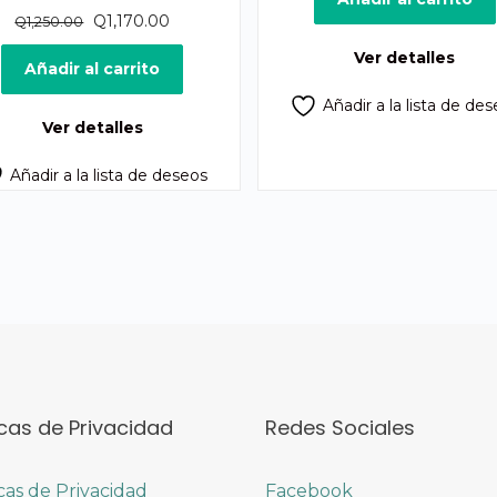
El
El
era:
e
Q
1,170.00
Q
1,250.00
precio
precio
Q1,800.00.
Q
Ver detalles
original
actual
Añadir al carrito
era:
es:
Añadir a la lista de de
Q1,250.00.
Q1,170.00.
Ver detalles
Añadir a la lista de deseos
icas de Privacidad
Redes Sociales
icas de Privacidad
Facebook