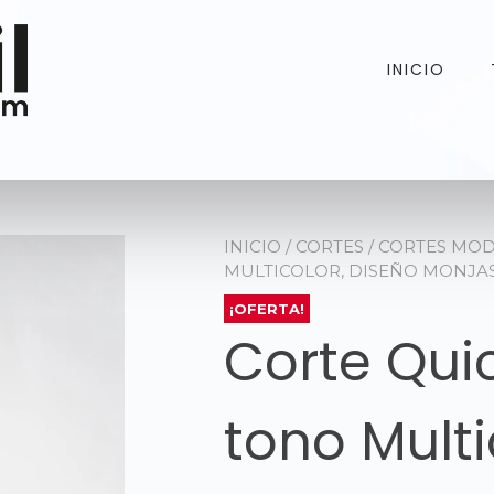
INICIO
INICIO
/
CORTES
/
CORTES MO
MULTICOLOR, DISEÑO MONJA
¡OFERTA!
Corte Qui
tono Multi