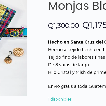
Monjas Bl
El
Q
1,17
Q
1,300.00
preci
Hecho en Santa Cruz del 
origin
Hermoso tejido hecho en te
Tejido fino de labores finas
era:
De 8 varas de largo.
Q1,30
Hilo Cristal y Mish de prime
Envío gratis a toda Guatem
1 disponibles