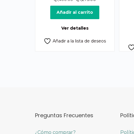
precio
precio
original
actual
Añadir al carrito
era:
es:
Q1,400.00.
Q1,275.00.
Ver detalles
Añadir a la lista de deseos
Preguntas Frecuentes
Polít
¿Cómo comprar?
Polít