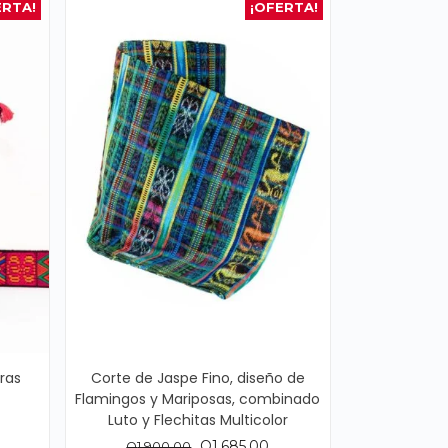
ERTA!
¡OFERTA!
ras
Corte de Jaspe Fino, diseño de
Flamingos y Mariposas, combinado
l
Luto y Flechitas Multicolor
recio
ctual
El
El
Q
1,685.00
Q
1,900.00