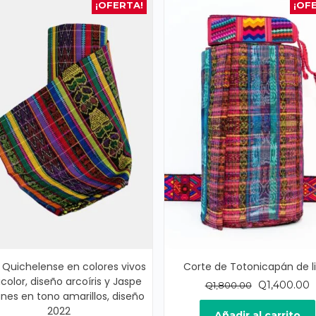
¡OFERTA!
¡OF
 Quichelense en colores vivos
Corte de Totonicapán de li
color, diseño arcoíris y Jaspe
El
E
Q
1,400.00
Q
1,800.00
anes en tono amarillos, diseño
precio
p
2022
original
a
Añadir al carrito