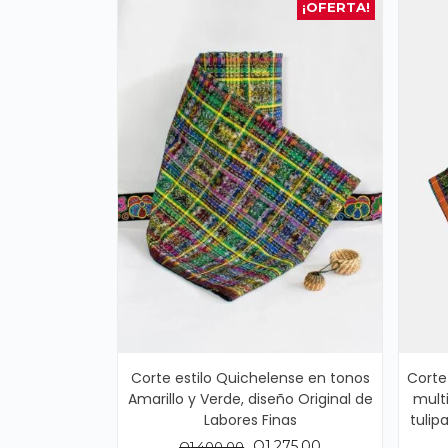
¡OFERTA!
Corte estilo Quichelense en tonos
Corte
Amarillo y Verde, diseño Original de
multi
Labores Finas
tulip
El
El
Q
1,275.00
Q
1,400.00