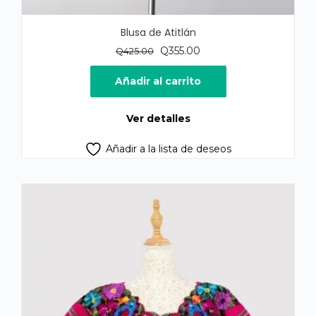
Blusa de Atitlán
El
El
Q
355.00
Q
425.00
precio
precio
original
actual
Añadir al carrito
era:
es:
Q425.00.
Q355.00.
Ver detalles
Añadir a la lista de deseos