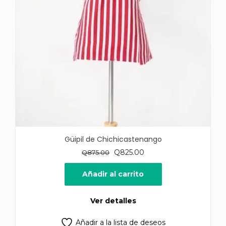
Güipil de Chichicastenango
El
El
Q
825.00
Q
875.00
precio
precio
original
actual
Añadir al carrito
era:
es:
Q875.00.
Q825.00.
Ver detalles
Añadir a la lista de deseos