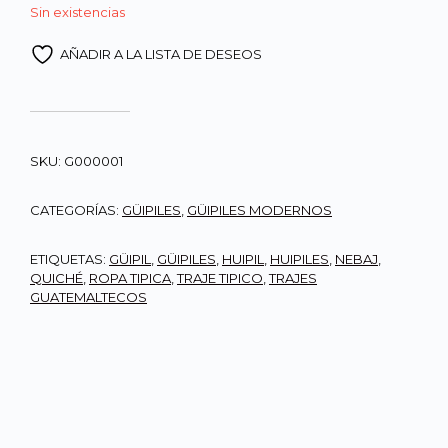
Sin existencias
AÑADIR A LA LISTA DE DESEOS
SKU:
G000001
CATEGORÍAS:
GÜIPILES
,
GÜIPILES MODERNOS
ETIQUETAS:
GÜIPIL
,
GÜIPILES
,
HUIPIL
,
HUIPILES
,
NEBAJ
,
QUICHÉ
,
ROPA TIPICA
,
TRAJE TIPICO
,
TRAJES
GUATEMALTECOS