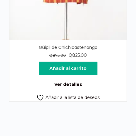
Güipil de Chichicastenango
El
El
Q
825.00
Q
875.00
precio
precio
original
actual
Añadir al carrito
era:
es:
Q875.00.
Q825.00.
Ver detalles
Añadir a la lista de deseos