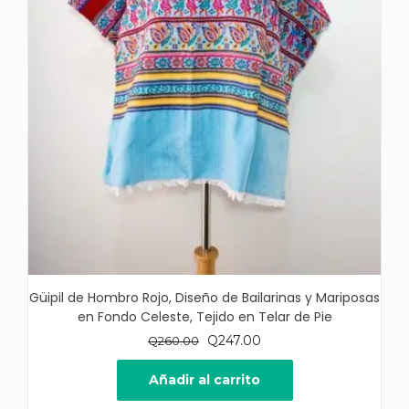
Güipil de Hombro Rojo, Diseño de Bailarinas y Mariposas
en Fondo Celeste, Tejido en Telar de Pie
El
El
Q
247.00
Q
260.00
precio
precio
original
actual
Añadir al carrito
era:
es: