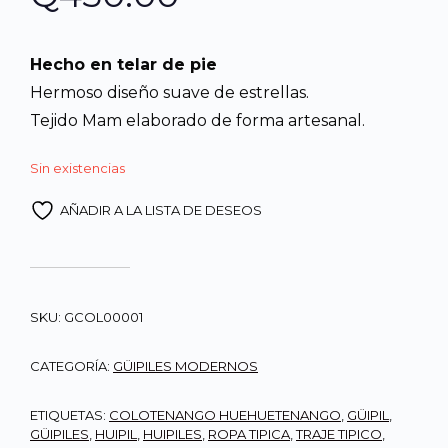
Hecho en telar de pie
Hermoso diseño suave de estrellas.
Tejido Mam elaborado de forma artesanal.
Sin existencias
AÑADIR A LA LISTA DE DESEOS
SKU:
GCOL00001
CATEGORÍA:
GÜIPILES MODERNOS
ETIQUETAS:
COLOTENANGO HUEHUETENANGO
,
GÜIPIL
,
GÜIPILES
,
HUIPIL
,
HUIPILES
,
ROPA TIPICA
,
TRAJE TIPICO
,