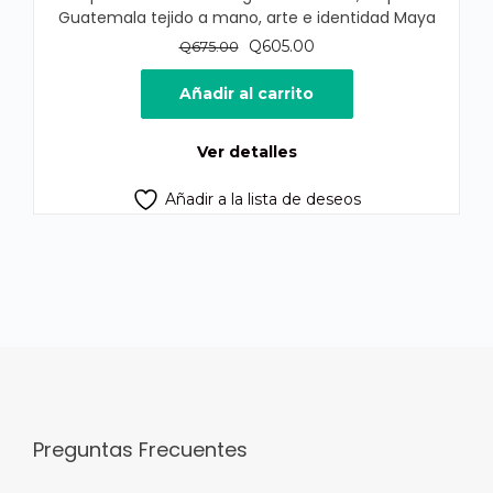
Guatemala tejido a mano, arte e identidad Maya
El
El
Q
605.00
Q
675.00
precio
precio
original
actual
Añadir al carrito
era:
es:
Q675.00.
Q605.00.
Ver detalles
Añadir a la lista de deseos
Preguntas Frecuentes