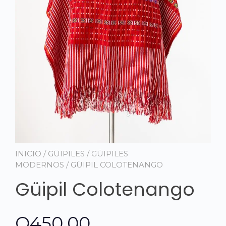
INICIO
/
GÜIPILES
/
GÜIPILES
MODERNOS
/ GÜIPIL COLOTENANGO
Güipil Colotenango
Q
450.00