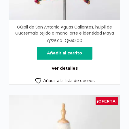
Güipil de San Antonio Aguas Calientes, huipil de
Guatemala tejido a mano, arte e identidad Maya
El
El
Q
660.00
Q
725.00
precio
precio
original
actual
Añadir al carrito
era:
es:
Q725.00.
Q660.00.
Ver detalles
Añadir a la lista de deseos
¡OFERTA!