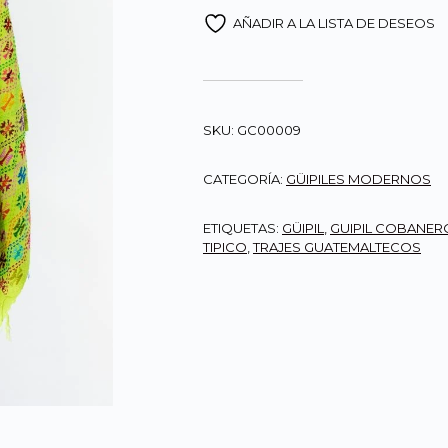
AÑADIR A LA LISTA DE DESEOS
SKU:
GC00009
CATEGORÍA:
GÜIPILES MODERNOS
ETIQUETAS:
GÜIPIL
,
GUIPIL COBANER
TIPICO
,
TRAJES GUATEMALTECOS