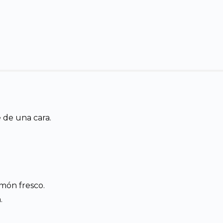
 de una cara.
imón fresco.
.