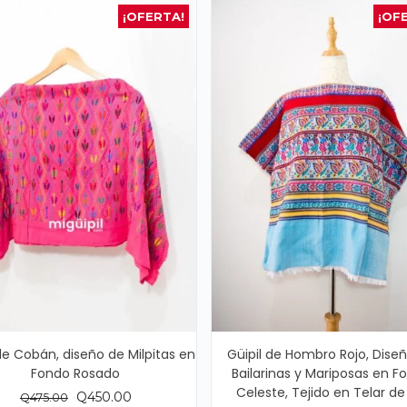
¡OFERTA!
¡OF
 de Cobán, diseño de Milpitas en
Güipil de Hombro Rojo, Dise
Fondo Rosado
Bailarinas y Mariposas en F
Celeste, Tejido en Telar de
El
El
Q
450.00
Q
475.00