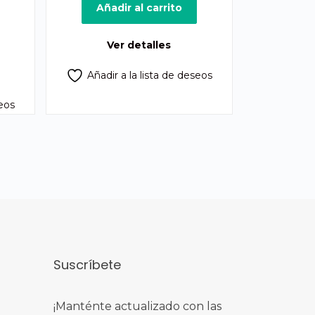
original
actual
Añadir al carrito
cio
era:
es:
ual
Q475.00.
Q450.00.
Ver detalles
47.00.
Añadir a la lista de deseos
seos
Suscríbete
¡Manténte actualizado con las