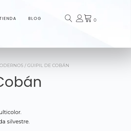
TIENDA
BLOG
0
MODERNOS
/ GÜIPIL DE COBÁN
 Cobán
ticolor.
a silvestre.