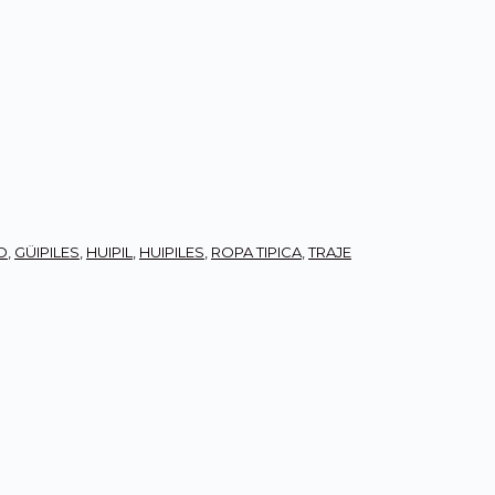
O
,
GÜIPILES
,
HUIPIL
,
HUIPILES
,
ROPA TIPICA
,
TRAJE