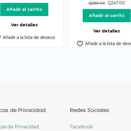
precio
precio
El
El
Q
247.00
Q
260.00
original
actual
precio
pre
Añadir al carrito
era:
es:
original
act
Añadir al carrito
Q475.00.
Q450.00.
era:
es:
Ver detalles
Q260.00.
Q2
Ver detalles
Añadir a la lista de deseos
Añadir a la lista de de
icas de Privacidad
Redes Sociales
icas de Privacidad
Facebook