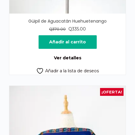
Güipil de Aguacatán Huehuetenango
El
El
Q
335.00
Q
370.00
precio
precio
original
actual
Añadir al carrito
era:
es:
Q370.00.
Q335.00.
Ver detalles
Añadir a la lista de deseos
¡OFERTA!