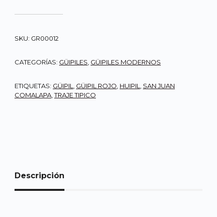
SKU:
GR00012
CATEGORÍAS:
GÜIPILES
,
GÜIPILES MODERNOS
ETIQUETAS:
GÜIPIL
,
GÜIPIL ROJO
,
HUIPIL
,
SAN JUAN
COMALAPA
,
TRAJE TIPICO
Descripción