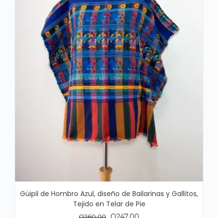
Güipil de Hombro Azul, diseño de Bailarinas y Gallitos,
Tejido en Telar de Pie
El
El
Q
247.00
Q
260.00