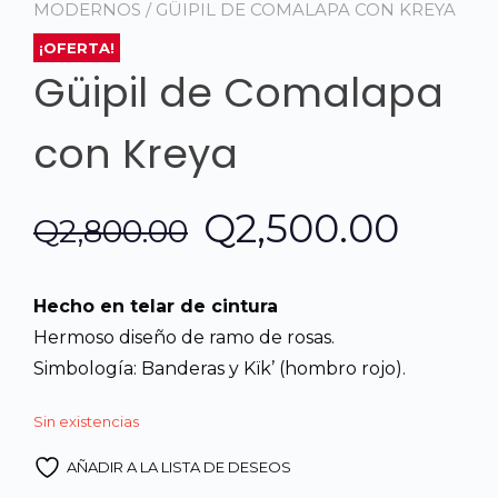
MODERNOS
/ GÜIPIL DE COMALAPA CON KREYA
¡OFERTA!
Güipil de Comalapa
con Kreya
El
El
Q
2,500.00
Q
2,800.00
precio
prec
Hecho en telar de cintura
original
actua
Hermoso diseño de ramo de rosas.
Simbología: Banderas y Kïk’ (hombro rojo).
era:
es:
Sin existencias
Q2,800.00.
Q2,5
AÑADIR A LA LISTA DE DESEOS