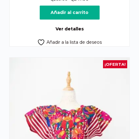
precio
precio
original
actual
Añadir al carrito
era:
es:
Q260.00.
Q247.00.
Ver detalles
Añadir a la lista de deseos
¡OFERTA!