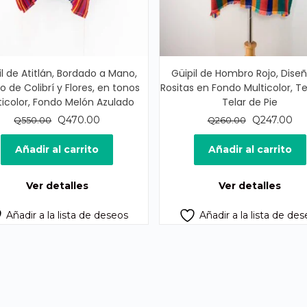
il de Atitlán, Bordado a Mano,
Güipil de Hombro Rojo, Dise
o de Colibrí y Flores, en tonos
Rositas en Fondo Multicolor, Te
icolor, Fondo Melón Azulado
Telar de Pie
El
El
El
El
Q
470.00
Q
247.00
Q
550.00
Q
260.00
precio
precio
precio
pre
original
actual
original
act
Añadir al carrito
Añadir al carrito
era:
es:
era:
es:
Q550.00.
Q470.00.
Q260.00.
Q2
Ver detalles
Ver detalles
Añadir a la lista de deseos
Añadir a la lista de de