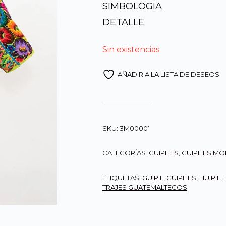
SIMBOLOGIA
origi
DETALLE
era:
Sin existencias
Q3,0
AÑADIR A LA LISTA DE DESEOS
SKU:
3M00001
CATEGORÍAS:
GÜIPILES
,
GÜIPILES M
ETIQUETAS:
GÜIPIL
,
GÜIPILES
,
HUIPIL
,
TRAJES GUATEMALTECOS