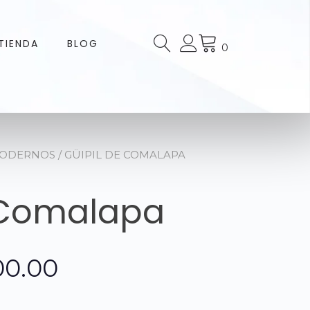
TIENDA
BLOG
0
MODERNOS
/ GÜIPIL DE COMALAPA
 Comalapa
El
00.00
o
precio