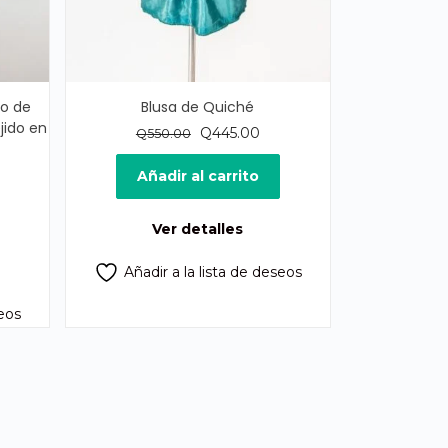
ño de
Blusa de Quiché
jido en
El
El
Q
445.00
Q
550.00
precio
precio
original
actual
Añadir al carrito
cio
era:
es:
ual
Q550.00.
Q445.00.
Ver detalles
47.00.
Añadir a la lista de deseos
seos