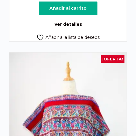
precio
precio
original
actual
Añadir al carrito
era:
es:
Q550.00.
Q470.00.
Ver detalles
Añadir a la lista de deseos
¡OFERTA!