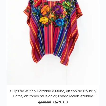
Güipil de Atitlán, Bordado a Mano, diseño de Colibrí y
Flores, en tonos multicolor, Fondo Melón Azulado
El
El
Q
470.00
Q
550.00