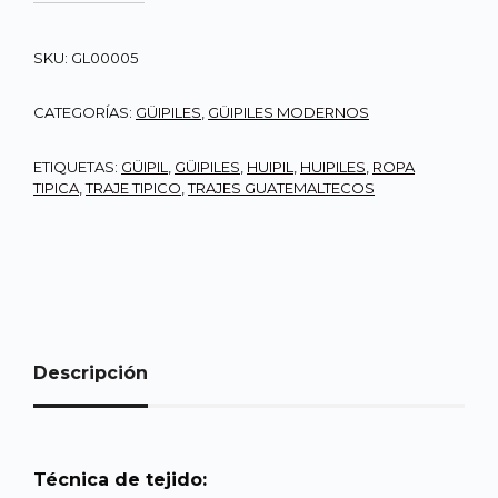
SKU:
GL00005
CATEGORÍAS:
GÜIPILES
,
GÜIPILES MODERNOS
ETIQUETAS:
GÜIPIL
,
GÜIPILES
,
HUIPIL
,
HUIPILES
,
ROPA
TIPICA
,
TRAJE TIPICO
,
TRAJES GUATEMALTECOS
Descripción
Técnica de tejido: