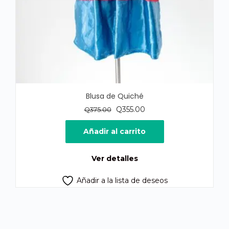
Blusa de Quiché
El
El
Q
355.00
Q
375.00
precio
precio
original
actual
Añadir al carrito
era:
es:
Q375.00.
Q355.00.
Ver detalles
Añadir a la lista de deseos