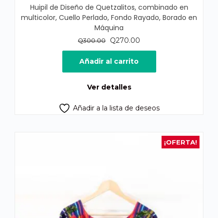
Huipil de Diseño de Quetzalitos, combinado en
multicolor, Cuello Perlado, Fondo Rayado, Borado en
Máquina
El
El
Q
270.00
Q
300.00
precio
precio
original
actual
Añadir al carrito
era:
es:
Q300.00.
Q270.00.
Ver detalles
Añadir a la lista de deseos
¡OFERTA!