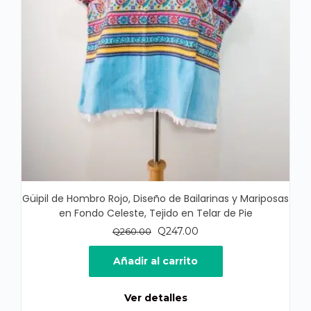
Güipil de Hombro Rojo, Diseño de Bailarinas y Mariposas
en Fondo Celeste, Tejido en Telar de Pie
El
El
Q
247.00
Q
260.00
precio
precio
original
actual
Añadir al carrito
era:
es:
Q260.00.
Q247.00.
Ver detalles