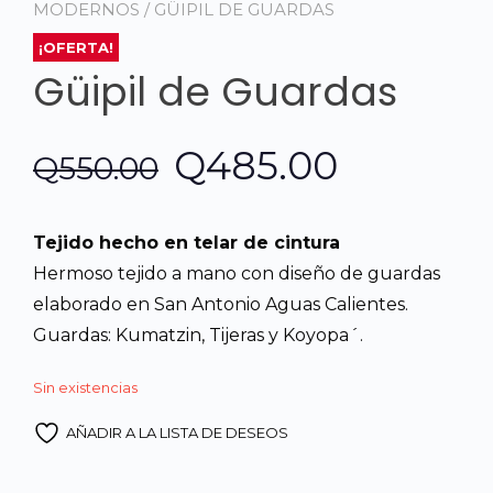
MODERNOS
/ GÜIPIL DE GUARDAS
¡OFERTA!
Güipil de Guardas
El
El
Q
485.00
Q
550.00
precio
precio
Tejido hecho en telar de cintura
original
actual
Hermoso tejido a mano con diseño de guardas
elaborado en San Antonio Aguas Calientes.
era:
es:
Guardas: Kumatzin, Tijeras y Koyopa´.
Q550.00.
Q485.00
Sin existencias
AÑADIR A LA LISTA DE DESEOS