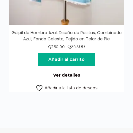
Güipil de Hombro Azul, Diseño de Rositas, Combinado
Azul, Fondo Celeste, Tejido en Telar de Pie
El
El
Q
247.00
Q
260.00
precio
precio
original
actual
Añadir al carrito
era:
es:
Q260.00.
Q247.00.
Ver detalles
Añadir a la lista de deseos