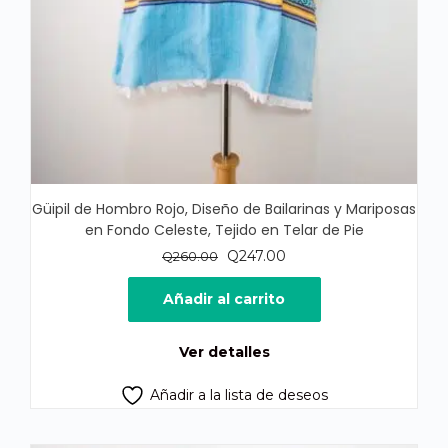
Güipil de Hombro Rojo, Diseño de Bailarinas y Mariposas
en Fondo Celeste, Tejido en Telar de Pie
El
El
Q
247.00
Q
260.00
precio
precio
original
actual
Añadir al carrito
era:
es:
Q260.00.
Q247.00.
Ver detalles
Añadir a la lista de deseos