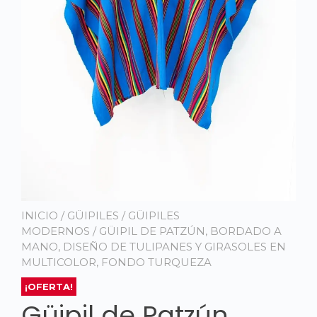
INICIO
/
GÜIPILES
/
GÜIPILES
MODERNOS
/ GÜIPIL DE PATZÚN, BORDADO A
MANO, DISEÑO DE TULIPANES Y GIRASOLES EN
MULTICOLOR, FONDO TURQUEZA
¡OFERTA!
Güipil de Patzún,