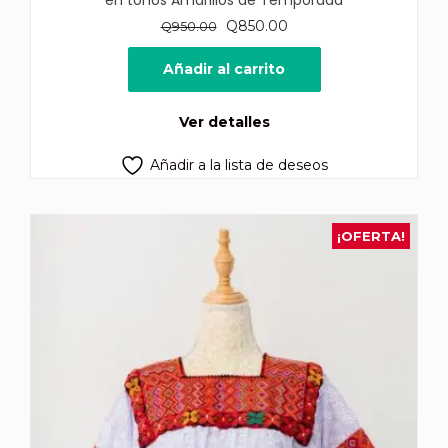
en tonos Amarillos de Temporada
El
El
Q
850.00
Q
950.00
precio
precio
original
actual
Añadir al carrito
era:
es:
Q950.00.
Q850.00.
Ver detalles
Añadir a la lista de deseos
¡OFERTA!