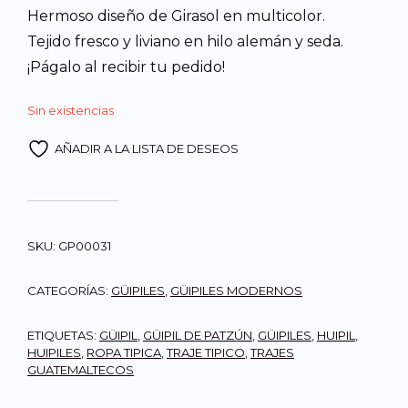
Hermoso diseño de Girasol en multicolor.
era:
es:
Tejido fresco y liviano en hilo alemán y seda.
¡Págalo al recibir tu pedido!
Q650.00.
Q565.00
Sin existencias
AÑADIR A LA LISTA DE DESEOS
SKU:
GP00031
CATEGORÍAS:
GÜIPILES
,
GÜIPILES MODERNOS
ETIQUETAS:
GÜIPIL
,
GÜIPIL DE PATZÚN
,
GÜIPILES
,
HUIPIL
,
HUIPILES
,
ROPA TIPICA
,
TRAJE TIPICO
,
TRAJES
GUATEMALTECOS