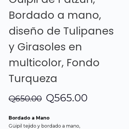
Bordado a mano,
diseño de Tulipanes
y Girasoles en
multicolor, Fondo
Turqueza
El
El
Q
565.00
Q
650.00
precio
precio
Bordado a Mano
original
actual
Güipil tejido y bordado a mano,