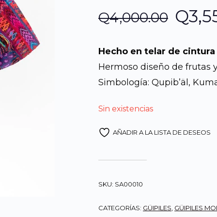
El
Q
3,5
Q
4,000.00
prec
Hecho en telar de cintura
origi
Hermoso diseño de frutas y 
Simbología: Qupib’äl, Kum
era:
Sin existencias
Q4,0
AÑADIR A LA LISTA DE DESEOS
SKU:
SA00010
CATEGORÍAS:
GÜIPILES
,
GÜIPILES M