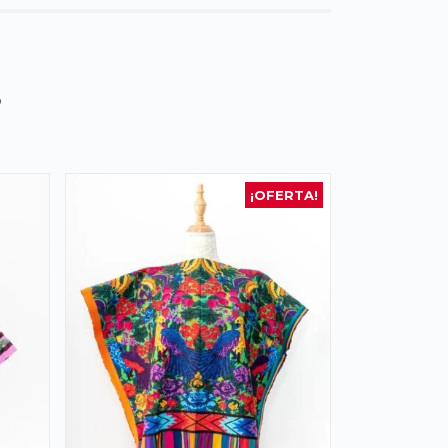
s
¡OFERTA!