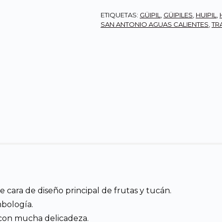
ETIQUETAS:
GÜIPIL
,
GÜIPILES
,
HUIPIL
,
SAN ANTONIO AGUAS CALIENTES
,
TR
cara de diseño principal de frutas y tucán.
mbología.
 con mucha delicadeza.