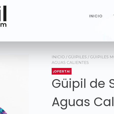
INICIO
INICIO
/
GÜIPILES
/
GÜIPILES 
AGUAS CALIENTES
¡OFERTA!
Güipil de
Aguas Cal