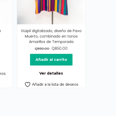
n
Güipil digitalizado, diseño de Pavo
Muerto, combinado en tonos
Amarillos de Temporada
El
El
Q
850.00
Q
950.00
precio
precio
original
actual
Añadir al carrito
era:
es:
Q950.00.
Q850.00.
Ver detalles
seos
Añadir a la lista de deseos