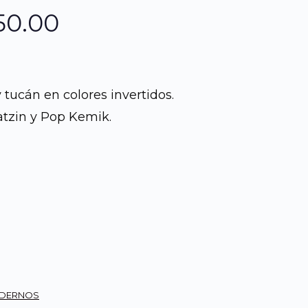
El
50.00
io
precio
nal
actual
tucán en colores invertidos.
atzin y Pop Kemik.
es:
00.00.
Q3,550.00.
ODERNOS