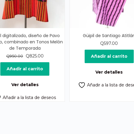
l digitalizado, diseño de Pavo
Güipil de Santiago Atitlá
o, combinado en Tonos Melón
Q
597.00
de Temporada
El
El
Q
825.00
Añadir al carrito
Q
950.00
precio
precio
original
actual
Añadir al carrito
Ver detalles
era:
es:
Q950.00.
Q825.00.
Ver detalles
Añadir a la lista de de
Añadir a la lista de deseos