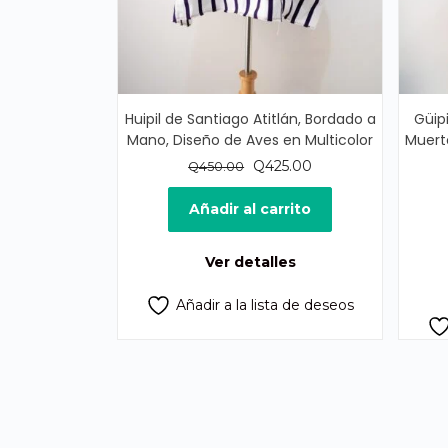
Huipil de Santiago Atitlán, Bordado a
Güipi
Mano, Diseño de Aves en Multicolor
Muert
El
El
Q
425.00
Q
450.00
precio
precio
original
actual
Añadir al carrito
era:
es:
Q450.00.
Q425.00.
Ver detalles
Añadir a la lista de deseos