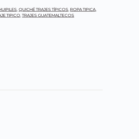
HUIPILES
,
QUICHÉ TRAJES TÍPICOS
,
ROPA TIPICA
,
AJE TIPICO
,
TRAJES GUATEMALTECOS