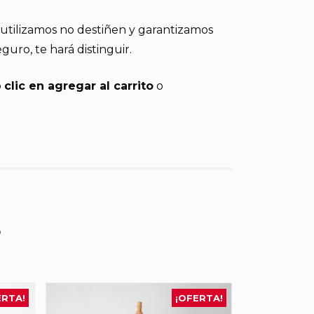
e utilizamos no destiñen y garantizamos
uro, te hará distinguir.
o
clic en agregar al carrito
o
s
ERTA!
¡OFERTA!