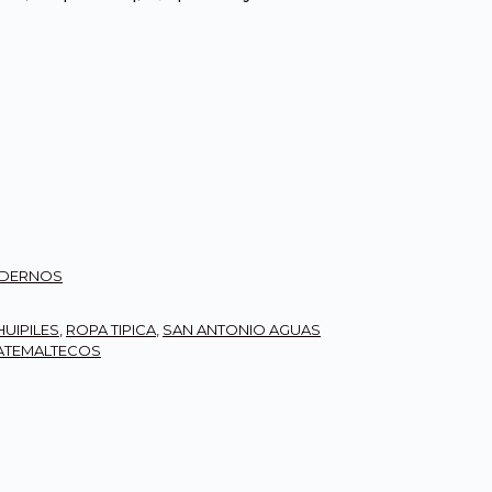
0.00.
Q2,650.00.
ODERNOS
HUIPILES
,
ROPA TIPICA
,
SAN ANTONIO AGUAS
ATEMALTECOS