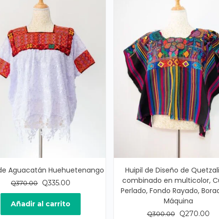
l de Aguacatán Huehuetenango
Huipil de Diseño de Quetzali
combinado en multicolor, C
El
El
Q
335.00
Q
370.00
Perlado, Fondo Rayado, Bora
precio
precio
Máquina
original
actual
Añadir al carrito
era:
es:
El
El
Q
270.00
Q
300.00