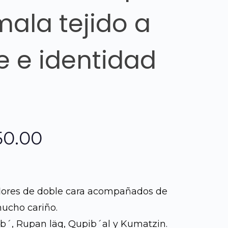
ala tejido a
e e identidad
El
50.00
o
precio
nal
actual
lores de doble cara acompañados de
ucho cariño.
es:
b´, Rupan läq, Qupib´al y Kumatzin.