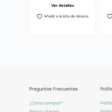
Q375.00.
Q355.00.
Ver detalles
Añadir a la lista de deseos
Preguntas Frecuentes
Polít
¿Cómo comprar?
Polít
Pagos y Envíos
Polít