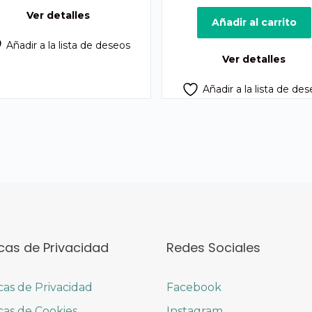
Q370.00.
Q335.00.
precio
pr
Ver detalles
original
ac
Añadir al carrito
era:
es:
Añadir a la lista de deseos
Q300.00.
Q2
Ver detalles
Añadir a la lista de de
icas de Privacidad
Redes Sociales
icas de Privacidad
Facebook
icas de Cookies
Instagram