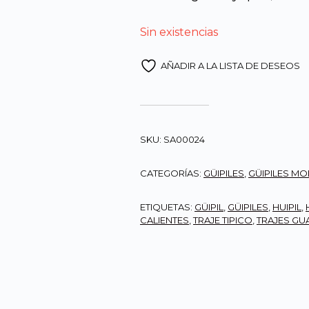
Q2,90
Sin existencias
AÑADIR A LA LISTA DE DESEOS
SKU:
SA00024
CATEGORÍAS:
GÜIPILES
,
GÜIPILES M
ETIQUETAS:
GÜIPIL
,
GÜIPILES
,
HUIPIL
,
CALIENTES
,
TRAJE TIPICO
,
TRAJES GU