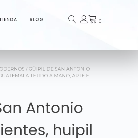
TIENDA
BLOG
0
MODERNOS
/ GÜIPIL DE SAN ANTONIO
 GUATEMALA TEJIDO A MANO, ARTE E
 San Antonio
entes, huipil