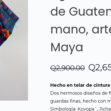
de Guatem
mano, art
Maya
El
Q
2,6
Q
2,900.00
preci
Hecho en telar de cintura
origi
Dos hermosos diseños de f
guardas finas, hecho con m
era:
Simbología: Koyopa´, Jicha