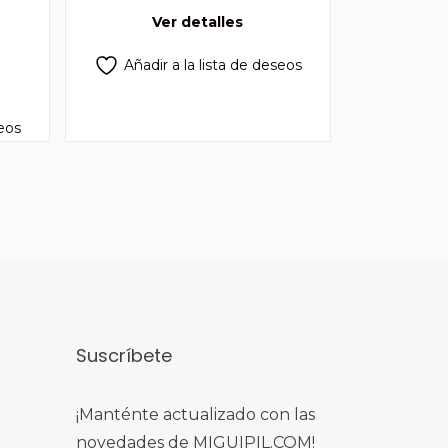
ecio
Q425.00.
Q355.00.
Ver detalles
tual
Añadir a la lista de deseos
70.00.
seos
Suscríbete
¡Manténte actualizado con las
novedades de MIGUIPIL.COM!