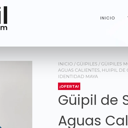
INICIO
INICIO
/
GÜIPILES
/
GÜIPILES 
AGUAS CALIENTES, HUIPIL DE
IDENTIDAD MAYA
¡OFERTA!
Güipil de
Aguas Cali